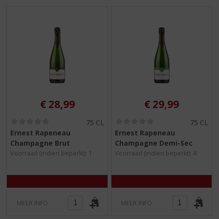
S
p
r
i
n
g
n
a
a
r
€
28,99
€
29,99
d
e
(
(
75 CL
75 CL
n
0
0
Ernest Rapeneau
Ernest Rapeneau
a
,
,
Champagne Brut
Champagne Demi-Sec
0
0
v
/
/
Voorraad (indien beperkt): 1
Voorraad (indien beperkt): 4
i
5
5
g
)
)
a
t
i
MEER INFO
MEER INFO
e