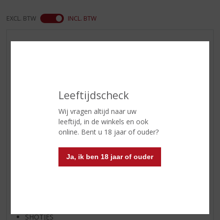
EXCL. BTW
INCL. BTW
AANBIEDINGEN
WIJN VAN DE MAAND
WHISKY VAN DE MAAND
RUM VAN DE MAAND
Leeftijdscheck
BIER VAN DE MAAND
Wij vragen altijd naar uw
SPIRIT VAN DE MAAND
leeftijd, in de winkels en ook
EXCLUSIEF TOPSLIJTER
online. Bent u 18 jaar of ouder?
WIJN
Ja, ik ben 18 jaar of ouder
WHISKY
BIER
APERITIEF
GEDISTILLEERD OVERIG
SHOTJES