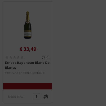
€
33,49
(
75 CL
0
Ernest Rapeneau Blanc De
,
Blancs
0
/
Voorraad (indien beperkt): 6
5
)
MEER INFO