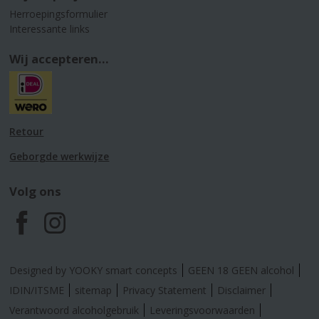
Herroepingsformulier
Interessante links
Wij accepteren...
Retour
Geborgde werkwijze
Volg ons
F
I
a
n
Designed by YOOKY smart concepts
GEEN 18 GEEN alcohol
c
s
IDIN/ITSME
sitemap
Privacy Statement
Disclaimer
Verantwoord alcoholgebruik
Leveringsvoorwaarden