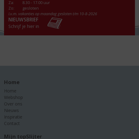
Za
:
8.30 - 17.00 uur
Zo:
gesloten
I.v.m. vakanties op maandag gesloten t/m 10-8-2026
NIEUWSBRIEF
Schrijf je hier in
Home
Home
Webshop
Over ons
Nieuws
Inspiratie
Contact
Mijn topSlijter