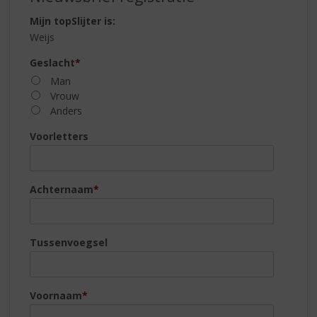
S
REGISTRATIEFORMULIER
p
Mijn topSlijter is:
r
Weijs
i
n
Geslacht
*
g
Man
n
Vrouw
a
Anders
a
r
Voorletters
d
e
n
Achternaam
*
a
v
i
g
Tussenvoegsel
a
t
i
Voornaam
*
e