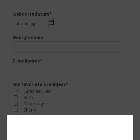
Geboortedatum
*
Bedrijfsnaam
E-mailadres
*
Uw favoriete drankjes?
*
(Speciaal) Bier
Rum
Champagne
Sherry
Cocktails
Vodka
Cognac
Whisky