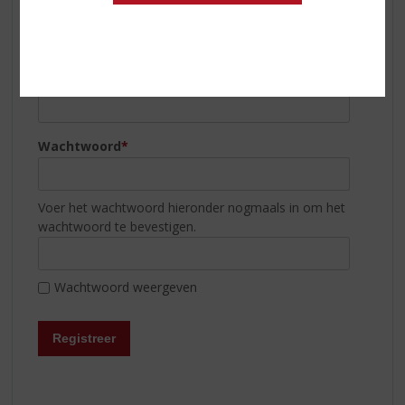
Ja, ik wil de nieuwsbrief ontvangen
Gebruikersnaam
*
Om in te loggen is een gebruikersnaam verplicht
Wachtwoord
*
Voer het wachtwoord hieronder nogmaals in om het
wachtwoord te bevestigen.
Wachtwoord weergeven
Registreer