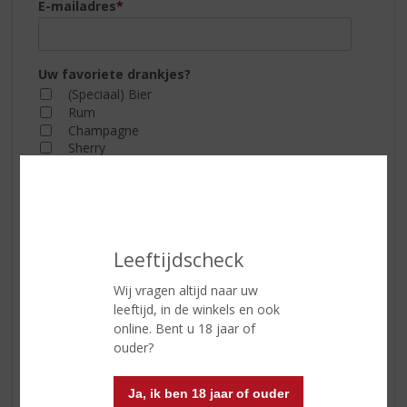
E-mailadres
*
Uw favoriete drankjes?
(Speciaal) Bier
Rum
Champagne
Sherry
Cocktails
Vodka
Cognac
Whisky
Jenever
Leeftijdscheck
Wijn
Likeuren
Wij vragen altijd naar uw
Overig
leeftijd, in de winkels en ook
Port
online. Bent u 18 jaar of
ouder?
Graag word ik op de hoogte gehouden van
proeverijen
Ja, ik ben 18 jaar of ouder