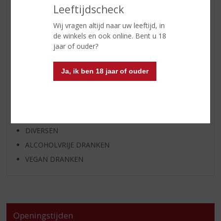
BIER
Leeftijdscheck
APERITIEF
Wij vragen altijd naar uw leeftijd, in
GEDISTILLEERD OVERIG
de winkels en ook online. Bent u 18
SHOTJES
jaar of ouder?
KANT EN KLAAR
Ja, ik ben 18 jaar of ouder
FRISDRANK
GLASWERK
GESCHENKVERPAKKING
(RELATIE)GESCHENKEN
DIVERSEN
ALCOHOLVRIJE DRANKEN
VEGAN DRANKEN
Openingstijden