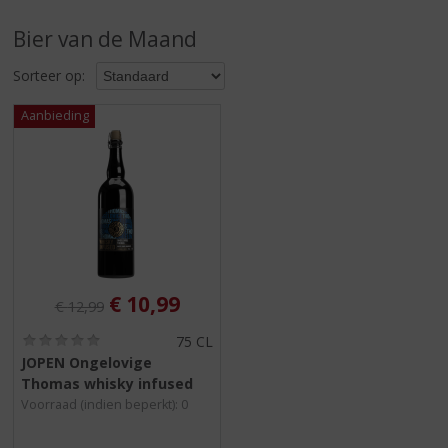
S
p
Bier van de Maand
r
i
Sorteer op:
n
g
n
a
a
r
d
e
n
a
v
Originele prijs was:
, Huidige prijs is:
€
10,99
€
12,99
i
g
(
75 CL
0
a
JOPEN Ongelovige
,
t
Thomas whisky infused
0
i
/
Voorraad (indien beperkt): 0
5
e
)