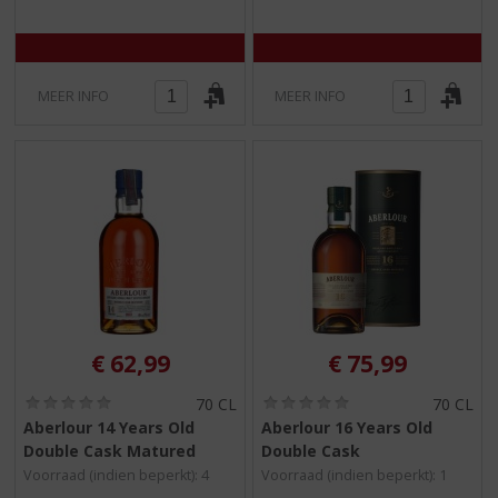
)
)
MEER INFO
MEER INFO
€
62,99
€
75,99
(
(
70 CL
70 CL
0
0
Aberlour 14 Years Old
Aberlour 16 Years Old
,
,
Double Cask Matured
Double Cask
0
0
/
/
Voorraad (indien beperkt): 4
Voorraad (indien beperkt): 1
5
5