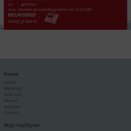
Zo:
gesloten
I.v.m. vakanties op maandag gesloten t/m 10-8-2026
NIEUWSBRIEF
Schrijf je hier in
Home
Home
Webshop
Over ons
Nieuws
Inspiratie
Contact
Mijn topSlijter