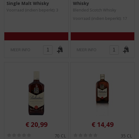
Single Malt Whisky
Whisky
0
0
/
/
Voorraad (indien beperkt): 3
Blended Scotch Whisky
5
5
Voorraad (indien beperkt): 17
)
)
MEER INFO
MEER INFO
€
20,99
€
14,49
(
(
70 CL
35 CL