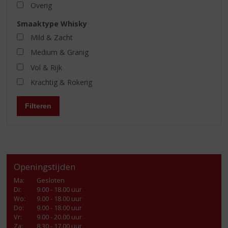
Overig
Smaaktype Whisky
Mild & Zacht
Medium & Granig
Vol & Rijk
Krachtig & Rokerig
Filteren
Openingstijden
Ma
:
Gesloten
Di
:
9.00 - 18.00 uur
Wo
:
9.00 - 18.00 uur
Do
:
9.00 - 18.00 uur
Vr
:
9.00 - 20.00 uur
Za
:
8.30 - 17.00 uur