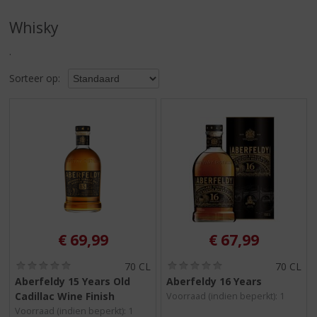
S
p
Whisky
r
i
.
n
g
Sorteer op:
n
a
a
r
d
e
n
a
v
i
€
69,99
€
67,99
g
a
(
(
70 CL
70 CL
t
0
0
Aberfeldy 15 Years Old
Aberfeldy 16 Years
i
,
,
Cadillac Wine Finish
Voorraad (indien beperkt): 1
0
0
e
/
/
Voorraad (indien beperkt): 1