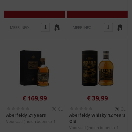
5
5
)
)
MEER INFO
MEER INFO
€
169,99
€
39,99
(
(
70 CL
70 CL
0
0
Aberfeldy 21 years
Aberfeldy Whisky 12 Years
,
,
Old
Voorraad (indien beperkt): 1
0
0
/
/
Voorraad (indien beperkt): 1
5
5