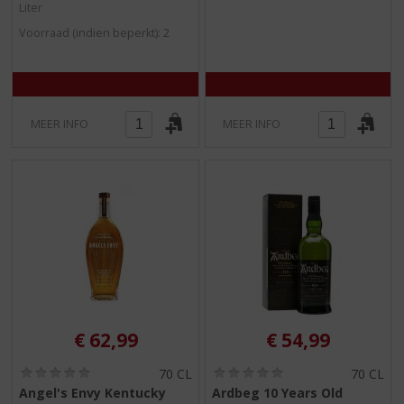
5
5
Liter
)
)
Voorraad (indien beperkt): 2
MEER INFO
MEER INFO
€
62,99
€
54,99
(
(
70 CL
70 CL
0
0
Angel's Envy Kentucky
Ardbeg 10 Years Old
,
,