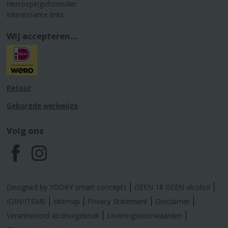
Herroepingsformulier
Interessante links
Wij accepteren...
Retour
Geborgde werkwijze
Volg ons
F
I
a
n
Designed by YOOKY smart concepts
GEEN 18 GEEN alcohol
c
s
IDIN/ITSME
sitemap
Privacy Statement
Disclaimer
Verantwoord alcoholgebruik
Leveringsvoorwaarden