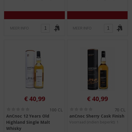
5
5
)
)
MEER INFO
MEER INFO
€
40,99
€
40,99
(
(
100 CL
70 CL
0
0
AnCnoc 12 Years Old
anCnoc Sherry Cask Finish
,
,
Highland Single Malt
Voorraad (indien beperkt): 1
0
0
/
/
Whisky