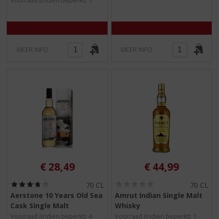
Voorraad (indien beperkt): 1
)
)
MEER INFO
MEER INFO
€
28,49
€
44,99
(
(
70 CL
70 CL
3
0
Aerstone 10 Years Old Sea
Amrut Indian Single Malt
,
,
Cask Single Malt
Whisky
8
0
/
/
Voorraad (indien beperkt): 4
Voorraad (indien beperkt): 1