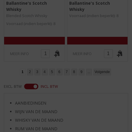
0
0
Ballantine's Scotch
Ballantine's Scotch
,
,
Whisky
Whisky
0
0
/
/
Blended Scotch Whisky
Voorraad (indien beperkt): 8
5
5
Voorraad (indien beperkt): 8
)
)
MEER INFO
MEER INFO
1
2
3
4
5
6
7
8
9
...
Volgende
EXCL. BTW
INCL. BTW
AANBIEDINGEN
WIJN VAN DE MAAND
WHISKY VAN DE MAAND
RUM VAN DE MAAND