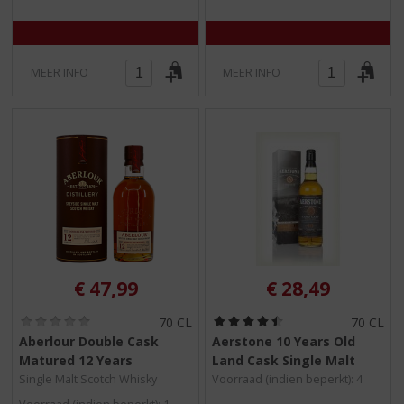
)
)
MEER INFO
MEER INFO
€
47,99
€
28,49
(
(
70 CL
70 CL
0
4
Aberlour Double Cask
Aerstone 10 Years Old
,
,
Matured 12 Years
Land Cask Single Malt
0
5
/
/
Single Malt Scotch Whisky
Voorraad (indien beperkt): 4
5
5