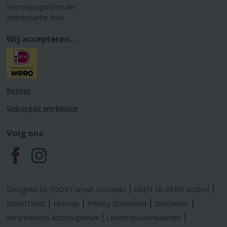
Herroepingsformulier
Interessante links
Wij accepteren...
Retour
Geborgde werkwijze
Volg ons
F
I
a
n
Designed by YOOKY smart concepts
GEEN 18 GEEN alcohol
c
s
IDIN/ITSME
sitemap
Privacy Statement
Disclaimer
Verantwoord alcoholgebruik
Leveringsvoorwaarden