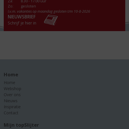
Za
:
8.30 - 17.00 uur
Zo:
gesloten
I.v.m. vakanties op maandag gesloten t/m 10-8-2026
NIEUWSBRIEF
Schrijf je hier in
Home
Home
Webshop
Over ons
Nieuws
Inspiratie
Contact
Mijn topSlijter