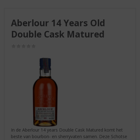
S
p
r
Aberlour 14 Years Old
i
n
Double Cask Matured
g
n
(0,0
a
/
a
5)
r
d
e
n
a
v
i
g
a
t
i
In de Aberlour 14 years Double Cask Matured komt het
e
beste van bourbon- en sherryvaten samen. Deze Schotse