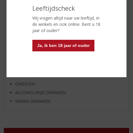
BIER
Leeftijdscheck
APERITIEF
Wij vragen altijd naar uw leeftijd, in
GEDISTILLEERD OVERIG
de winkels en ook online. Bent u 18
jaar of ouder?
SHOTJES
KANT EN KLAAR
Ja, ik ben 18 jaar of ouder
FRISDRANK
GLASWERK
GESCHENKVERPAKKING
(RELATIE)GESCHENKEN
DIVERSEN
ALCOHOLVRIJE DRANKEN
VEGAN DRANKEN