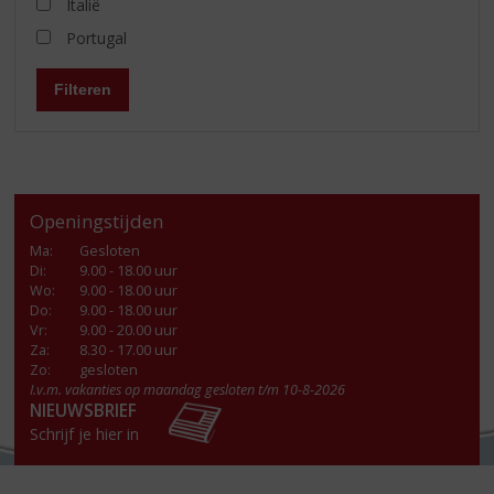
Italië
Portugal
Filteren
Openingstijden
Ma
:
Gesloten
Di
:
9.00 - 18.00 uur
Wo
:
9.00 - 18.00 uur
Do
:
9.00 - 18.00 uur
Vr
:
9.00 - 20.00 uur
Za
:
8.30 - 17.00 uur
Zo:
gesloten
I.v.m. vakanties op maandag gesloten t/m 10-8-2026
NIEUWSBRIEF
Schrijf je hier in