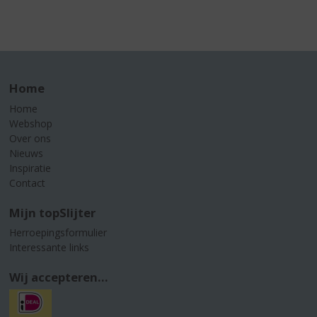
Home
Home
Webshop
Over ons
Nieuws
Inspiratie
Contact
Mijn topSlijter
Herroepingsformulier
Interessante links
Wij accepteren...