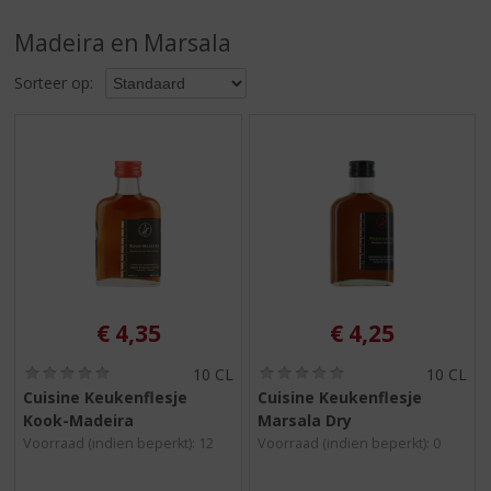
S
p
Madeira en Marsala
r
i
Sorteer op:
n
g
n
a
a
r
d
e
n
a
v
€
4,35
€
4,25
i
g
(
(
10 CL
10 CL
0
0
a
Cuisine Keukenflesje
Cuisine Keukenflesje
,
,
t
Kook-Madeira
Marsala Dry
0
0
i
/
/
Voorraad (indien beperkt): 12
Voorraad (indien beperkt): 0
5
5
e
)
)