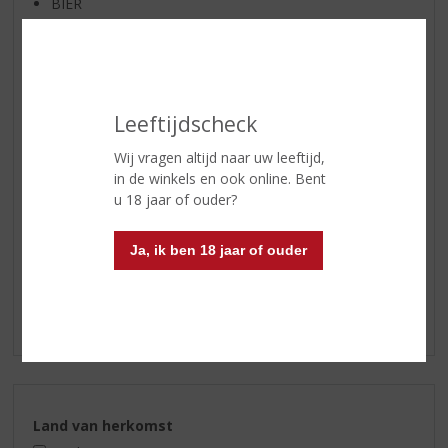
BIER
APERITIEF
GEDISTILLEERD OVERIG
SHOTJES
Leeftijdscheck
KANT EN KLAAR
FRISDRANK
Wij vragen altijd naar uw leeftijd,
GLASWERK
in de winkels en ook online. Bent
u 18 jaar of ouder?
GESCHENKVERPAKKING
(RELATIE)GESCHENKEN
Ja, ik ben 18 jaar of ouder
DIVERSEN
ALCOHOLVRIJE DRANKEN
VEGAN DRANKEN
Land van herkomst