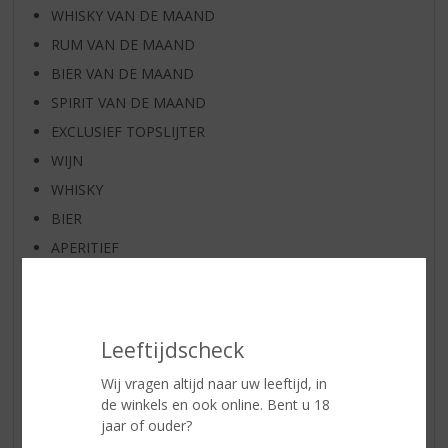
WHISKY VAN DE MAAND
RUM VAN DE MAAND
BIER VAN DE MAAND
SPIRIT VAN DE MAAND
EXCLUSIEF TOPSLIJTER
WIJN
WHISKY
BIER
APERITIEF
GEDISTILLEERD OVERIG
SHOTJES
KANT EN KLAAR
Leeftijdscheck
FRISDRANK
Wij vragen altijd naar uw leeftijd, in
GLASWERK
de winkels en ook online. Bent u 18
GESCHENKVERPAKKING
jaar of ouder?