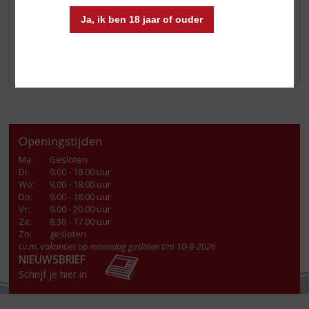
(RELATIE)GESCHENKEN
Ja, ik ben 18 jaar of ouder
DIVERSEN
ALCOHOLVRIJE DRANKEN
VEGAN DRANKEN
Openingstijden
Ma
:
Gesloten
Di
:
9.00 - 18.00 uur
Wo
:
9.00 - 18.00 uur
Do
:
9.00 - 18.00 uur
Vr
:
9.00 - 20.00 uur
Za
:
8.30 - 17.00 uur
Zo:
gesloten
I.v.m. vakanties op maandag gesloten t/m 10-8-2026
NIEUWSBRIEF
Schrijf je hier in