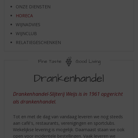
S
ONZE DIENSTEN
p
r
HORECA
i
WIJNADVIES
n
g
WIJNCLUB
n
RELATIEGESCHENKEN
a
a
r
Fine Taste
Good Living
d
HORECA
e
Drankenhandel
n
a
v
Drankenhandel-Slijterij Weijs is in 1961 opgericht
i
als drankenhandel.
g
a
Tot en met de dag van vandaag leveren we nog steeds
t
aan café's, restaurants, verenigingen en sportclubs.
i
Wekelijkse levering is mogelijk. Daarnaast staan we ook
e
open voor incidentele bestellingen. Vaak leveren we