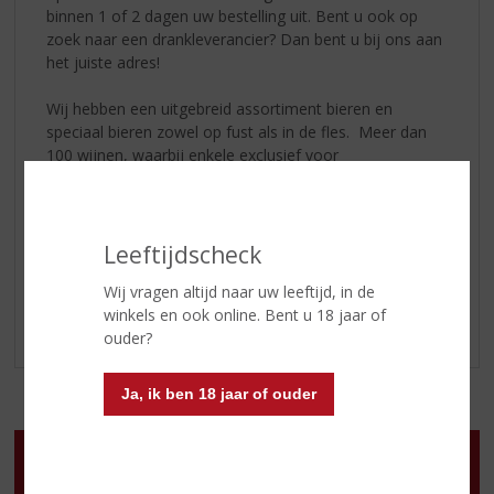
binnen 1 of 2 dagen uw bestelling uit. Bent u ook op
zoek naar een drankleverancier? Dan bent u bij ons aan
het juiste adres!
Wij hebben een uitgebreid assortiment bieren en
speciaal bieren zowel op fust als in de fles. Meer dan
100 wijnen, waarbij enkele exclusief voor
horecagelegenheden. Daarnaast hebben we een groot
assortiment frisdranken zowel in kleine als grote
flessen.
Leeftijdscheck
Neem vrijblijvend contact met ons op over de
Wij vragen altijd naar uw leeftijd, in de
mogelijkheden en prijzen.
winkels en ook online. Bent u 18 jaar of
ouder?
Ja, ik ben 18 jaar of ouder
Openingstijden
Ma
:
Gesloten