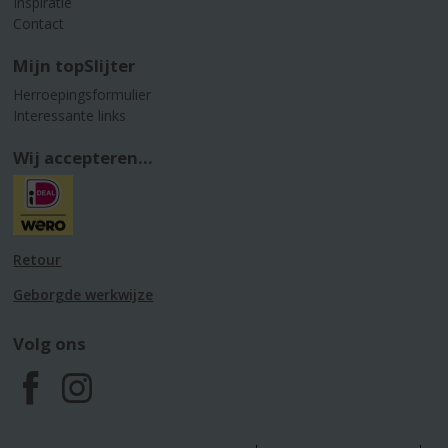
Inspiratie
Contact
Mijn topSlijter
Herroepingsformulier
Interessante links
Wij accepteren...
Retour
Geborgde werkwijze
Volg ons
F
I
a
n