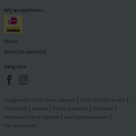
Wij accepteren...
Retour
Geborgde werkwijze
Volg ons
F
I
a
n
Designed by YOOKY smart concepts
GEEN 18 GEEN alcohol
c
s
IDIN/ITSME
sitemap
Privacy Statement
Disclaimer
Verantwoord alcoholgebruik
Leveringsvoorwaarden
e
t
The Netherlands