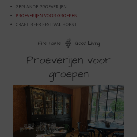
S
GEPLANDE PROEVERIJEN
p
r
PROEVERIJEN VOOR GROEPEN
i
CRAFT BEER FESTIVAL HORST
n
g
n
Fine Taste
Good Living
a
PROEVERIJEN
a
Proeverijen voor
r
VOOR
d
groepen
GROEPEN
e
n
a
v
i
g
a
t
i
e