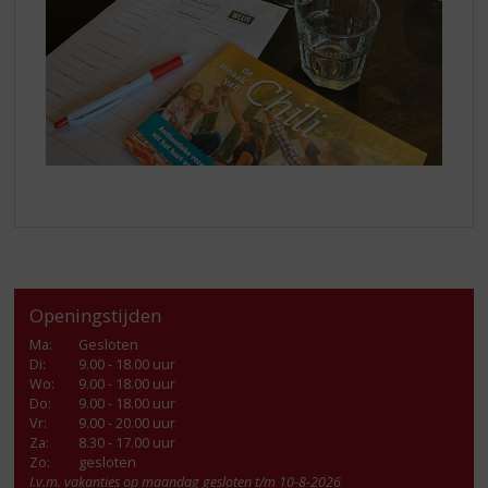
Openingstijden
Ma
:
Gesloten
Di
:
9.00 - 18.00 uur
Wo
:
9.00 - 18.00 uur
Do
:
9.00 - 18.00 uur
Vr
:
9.00 - 20.00 uur
Za
:
8.30 - 17.00 uur
Zo:
gesloten
I.v.m. vakanties op maandag gesloten t/m 10-8-2026