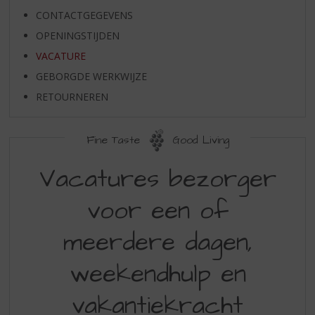
S
CONTACTGEGEVENS
p
r
OPENINGSTIJDEN
i
VACATURE
n
g
GEBORGDE WERKWIJZE
n
RETOURNEREN
a
a
r
Fine Taste
Good Living
d
VACATURE
e
Vacatures bezorger
n
a
voor een of
v
i
meerdere dagen,
g
a
weekendhulp en
t
i
vakantiekracht
e