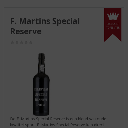
S
p
r
F. Martins Special
i
EXCLUSIEF
n
Reserve
TOPSLIJTER
g
n
(0,0
a
/
a
5)
r
d
e
n
a
v
i
g
a
t
i
De F. Martins Special Reserve is een blend van oude
e
kwaliteitsport. F. Martins Special Reserve kan direct