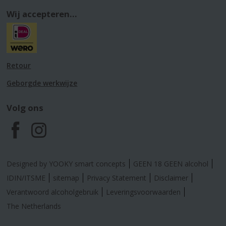
Wij accepteren...
Retour
Geborgde werkwijze
Volg ons
F
I
a
n
Designed by YOOKY smart concepts
GEEN 18 GEEN alcohol
c
s
IDIN/ITSME
sitemap
Privacy Statement
Disclaimer
Verantwoord alcoholgebruik
Leveringsvoorwaarden
e
t
The Netherlands