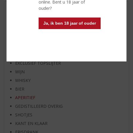
online. Bent u 18 jaar of
ouder?
AANBIEDINGEN
WIJN VAN DE MAAND
Ja, ik ben 18 jaar of ouder
WHISKY VAN DE MAAND
RUM VAN DE MAAND
BIER VAN DE MAAND
SPIRIT VAN DE MAAND
EXCLUSIEF TOPSLIJTER
WIJN
WHISKY
BIER
APERITIEF
GEDISTILLEERD OVERIG
SHOTJES
KANT EN KLAAR
FRISDRANK