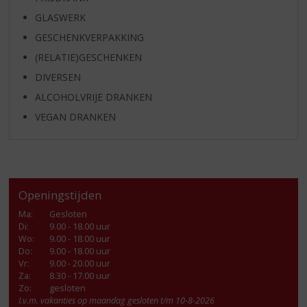
GLASWERK
GESCHENKVERPAKKING
(RELATIE)GESCHENKEN
DIVERSEN
ALCOHOLVRIJE DRANKEN
VEGAN DRANKEN
Openingstijden
Ma
:
Gesloten
Di
:
9.00 - 18.00 uur
Wo
:
9.00 - 18.00 uur
Do
:
9.00 - 18.00 uur
Vr
:
9.00 - 20.00 uur
Za
:
8.30 - 17.00 uur
Zo:
gesloten
I.v.m. vakanties op maandag gesloten t/m 10-8-2026