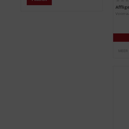
Afflig
Voorraa
MEER