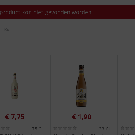
product kon niet gevonden worden.
SHOP
Bier
€
7,75
€
1,90
(
(
75 CL
33 CL
0
0