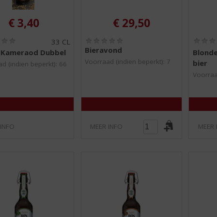
€
3,40
€
29,50
(
(
33 CL
0
0
Bieravond
 Kameraod Dubbel
Blond
,
,
Voorraad (indien beperkt): 7
bier
0
0
d (indien beperkt): 66
/
/
Voorraa
5
5
)
)
 INFO
MEER INFO
MEER 