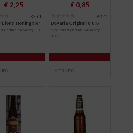
€
2,25
€
0,85
(
(
33 CL
30 CL
0
0
 Blond Honingbier
Bavaria Original 0,0%
,
,
0
0
d (indien beperkt): 23
Voorraad (indien beperkt):
/
/
100
5
5
)
)
INFO
MEER INFO