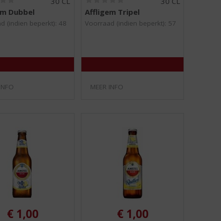
30 CL
30 CL
0
0
em Dubbel
Affligem Tripel
,
,
0
0
d (indien beperkt): 48
Voorraad (indien beperkt): 57
/
/
5
5
)
)
INFO
MEER INFO
€
1,00
€
1,00