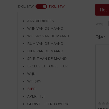
d
S
EXCL. BTW
INCL. BTW
Het 
p
r
AANBIEDINGEN
i
WEB
Weijs
n
WIJN VAN DE MAAND
g
WHISKY VAN DE MAAND
Bier
n
RUM VAN DE MAAND
a
a
BIER VAN DE MAAND
r
SPIRIT VAN DE MAAND
d
e
EXCLUSIEF TOPSLIJTER
n
WIJN
a
v
WHISKY
i
BIER
g
APERITIEF
a
t
GEDISTILLEERD OVERIG
i