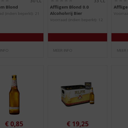
30 CL
33 CL
0
0
em Blond
Affligem Blond 0.0
Afflig
,
,
Alcoholvrij Bier
0
0
d (indien beperkt): 21
Voorraa
/
/
Voorraad (indien beperkt): 12
5
5
)
)
 INFO
MEER INFO
MEER 
€
0,85
€
19,25