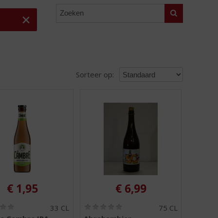
Zoeken
Sorteer op:
€
1,95
€
6,99
(
(
33 CL
75 CL
0
0