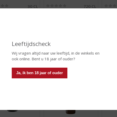
(
(
30 CL
720 CL
0
0
el Pils
Alfa Edel Pils
Amstel
,
,
0
0
d (indien beperkt): 59
Krat 24 stuks
Voorraa
/
/
172
Voorraad (indien beperkt): 0
5
5
)
)
Leeftijdscheck
Wij vragen altijd naar uw leeftijd, in de winkels en
 INFO
MEER INFO
MEER 
ook online. Bent u 18 jaar of ouder?
Ja, ik ben 18 jaar of ouder