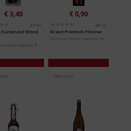
€
3,40
€
0,90
(
(
33 CL
30 CL
0
0
e Kameraod Blond
Brand Premium Pilsener
,
,
0
0
Voorraad (indien beperkt): 50
/
/
d (indien beperkt): 8
5
5
)
)
INFO
MEER INFO