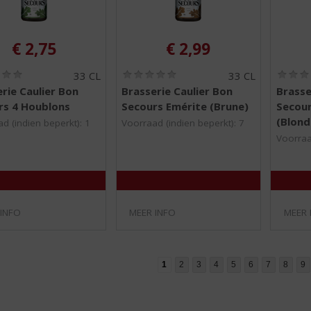
€
2,75
€
2,99
(
(
33 CL
33 CL
0
0
rie Caulier Bon
Brasserie Caulier Bon
Brasse
,
,
rs 4 Houblons
Secours Emérite (Brune)
Secour
0
0
/
/
(Blond
d (indien beperkt): 1
Voorraad (indien beperkt): 7
5
5
Voorraa
)
)
 INFO
MEER INFO
MEER 
1
2
3
4
5
6
7
8
9