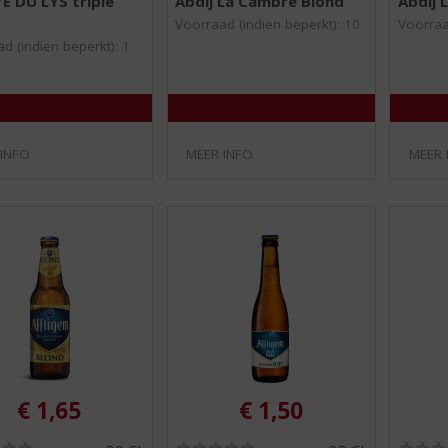
E DU LYS triple
Abdij La Cambre Blond
Abdij 
,
,
0
0
Voorraad (indien beperkt): 10
Voorraa
/
/
d (indien beperkt): 1
5
5
)
)
 INFO
MEER INFO
MEER 
€
1,65
€
1,50
(
(