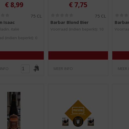
€
8,99
€
7,75
(
(
75 CL
75 CL
0
0
n Isaac
Barbar Blond Bier
Barbar
,
,
0
0
ladin. italië
Voorraad (indien beperkt): 10
Voorraa
/
/
d (indien beperkt): 0
5
5
)
)
 INFO
MEER INFO
MEER 