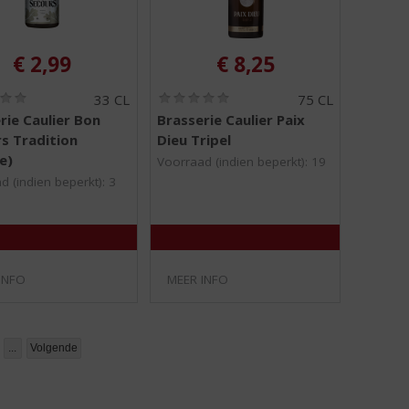
€
2,99
€
8,25
(
(
33 CL
75 CL
0
0
rie Caulier Bon
Brasserie Caulier Paix
,
,
s Tradition
Dieu Tripel
0
0
/
/
e)
Voorraad (indien beperkt): 19
5
5
d (indien beperkt): 3
)
)
INFO
MEER INFO
...
Volgende