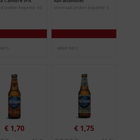
La Cambre IPA
Abrahambier
,
,
0
0
d (indien beperkt): 43
Voorraad (indien beperkt): 5
/
/
5
5
)
)
INFO
MEER INFO
€
1,70
€
1,75
(
(