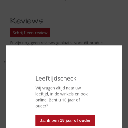
Reviews
Schrijf een review
Er zijn nog geen reviews geplaatst voor dit product
EXCL. BTW
INCL. BTW
Leeftijdscheck
AANBIEDINGEN
WIJN VAN DE MAAND
Wij vragen altijd naar uw
leeftijd, in de winkels en ook
WHISKY VAN DE MAAND
online. Bent u 18 jaar of
RUM VAN DE MAAND
ouder?
BIER VAN DE MAAND
SPIRIT VAN DE MAAND
Ja, ik ben 18 jaar of ouder