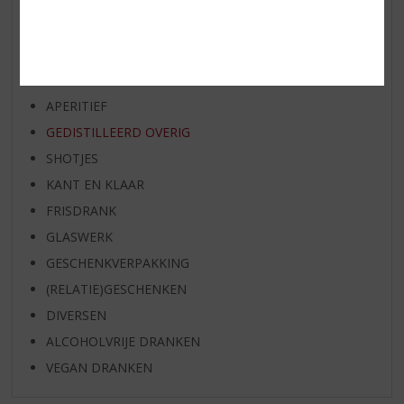
EXCLUSIEF TOPSLIJTER
WIJN
WHISKY
BIER
APERITIEF
GEDISTILLEERD OVERIG
SHOTJES
KANT EN KLAAR
FRISDRANK
GLASWERK
GESCHENKVERPAKKING
(RELATIE)GESCHENKEN
DIVERSEN
ALCOHOLVRIJE DRANKEN
VEGAN DRANKEN