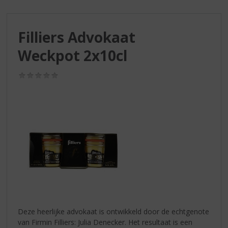
S
p
r
Filliers Advokaat
i
n
Weckpot 2x10cl
g
n
(0,0
a
/
a
5)
r
d
e
n
a
v
i
g
a
t
i
Deze heerlijke advokaat is ontwikkeld door de echtgenote
e
van Firmin Filliers: Julia Denecker. Het resultaat is een