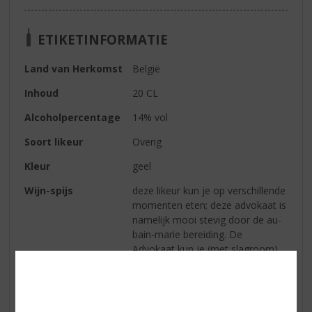
ETIKETINFORMATIE
Land van Herkomst
België
Inhoud
20 CL
Alcoholpercentage
14% vol
Soort likeur
Overig
Kleur
geel
Wijn-spijs
deze likeur kun je op verschillende
momenten eten; deze advokaat is
namelijk mooi stevig door de au-
bain-marie bereiding. De
Advokaat kun je (met slagroom)
weg lepelen, maar je kunt het ook
gebruiken in gerechten of
cocktails!