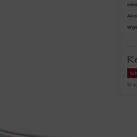
Inh
Alc
Wijn
R
Sch
Er z