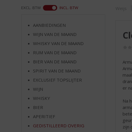
d
S
WEB
EXCL. BTW
INCL. BTW
Weijs
p
r
AANBIEDINGEN
i
Cl
n
WIJN VAN DE MAAND
g
WHISKY VAN DE MAAND
n
RUM VAN DE MAAND
a
a
BIER VAN DE MAAND
Arma
r
Arma
SPIRIT VAN DE MAAND
d
maal
e
EXCLUSIEF TOPSLIJTER
drank
n
er n
WIJN
a
v
WHISKY
Na h
i
arma
BIER
g
bete
APERITIEF
a
geur
t
GEDISTILLEERD OVERIG
zijn
i