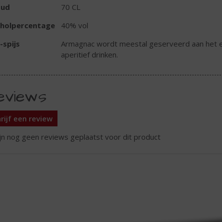
oud
70 CL
oholpercentage
40% vol
-spijs
Armagnac wordt meestal geserveerd aan het ein
aperitief drinken.
eviews
rijf een review
ijn nog geen reviews geplaatst voor dit product