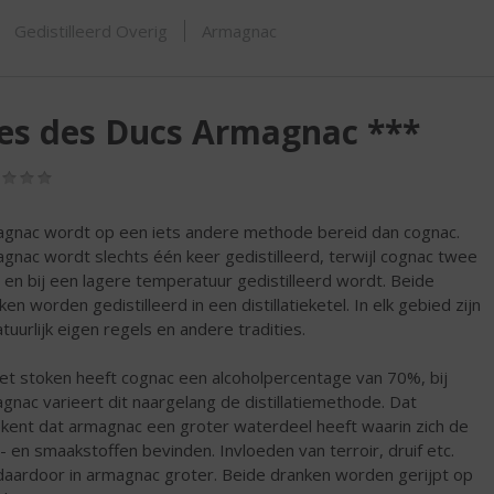
SHOP
Gedistilleerd Overig
Armagnac
es des Ducs Armagnac ***
(0,0
/
5)
gnac wordt op een iets andere methode bereid dan cognac.
gnac wordt slechts één keer gedistilleerd, terwijl cognac twee
 en bij een lagere temperatuur gedistilleerd wordt. Beide
en worden gedistilleerd in een distillatieketel. In elk gebied zijn
atuurlijk eigen regels en andere tradities.
et stoken heeft cognac een alcoholpercentage van 70%, bij
gnac varieert dit naargelang de distillatiemethode. Dat
kent dat armagnac een groter waterdeel heeft waarin zich de
- en smaakstoffen bevinden. Invloeden van terroir, druif etc.
 daardoor in armagnac groter. Beide dranken worden gerijpt op