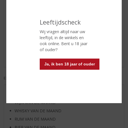
Schrijf een review
Wietze Pranger
31-05-2021
Leeftijdscheck
(5,0
/
Wij vragen altijd naar uw
5)
leeftijd, in de winkels en
Favoriete borrel!
ook online. Bent u 18 jaar
of ouder?
Het is echt m'n favoriete borrel, iedere vond voor het
slapen gaan 2 glaasjes en u blijft gezond!
Ja, ik ben 18 jaar of ouder
EXCL. BTW
INCL. BTW
AANBIEDINGEN
WIJN VAN DE MAAND
WHISKY VAN DE MAAND
RUM VAN DE MAAND
BIER VAN DE MAAND