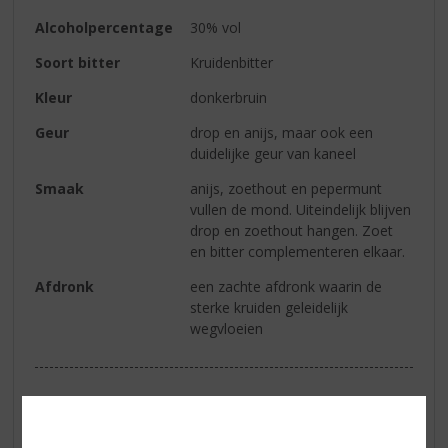
Alcoholpercentage
30% vol
Soort bitter
Kruidenbitter
Kleur
donkerbruin
Geur
drop en anijs, maar ook een
duidelijke geur van kaneel
Smaak
anijs, zoethout en pepermunt
vullen de mond. Uiteindelijk blijven
drop en zoethout hangen. Zoet
en bitter complementeren elkaar.
Afdronk
een zachte afdronk waarin de
sterke kruiden geleidelijk
wegvloeien
Reviews