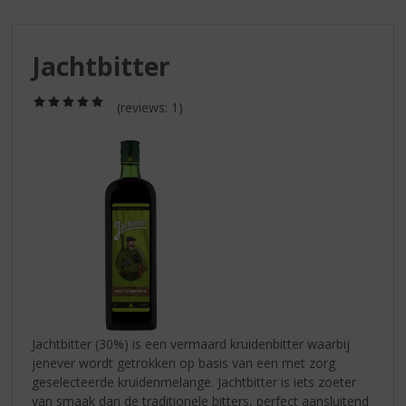
S
p
r
Jachtbitter
i
n
g
(5,0
(reviews: 1)
/
n
5)
a
a
r
d
e
n
a
v
i
g
a
Jachtbitter (30%) is een vermaard kruidenbitter waarbij
t
jenever wordt getrokken op basis van een met zorg
i
geselecteerde kruidenmelange. Jachtbitter is iets zoeter
e
van smaak dan de traditionele bitters, perfect aansluitend