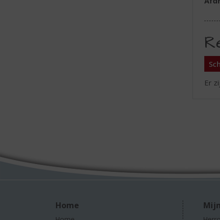
Afd
R
Sch
Er z
Home
Mijn
Home
Herro