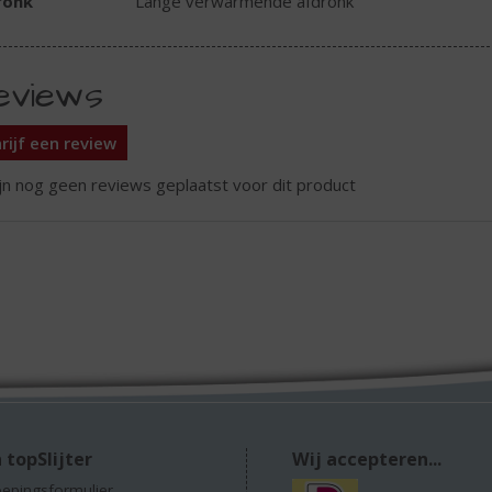
ronk
Lange verwarmende afdronk
eviews
rijf een review
ijn nog geen reviews geplaatst voor dit product
 topSlijter
Wij accepteren...
epingsformulier