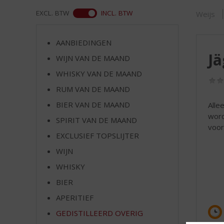
d
S
WEB
EXCL. BTW
INCL. BTW
Weijs
p
r
AANBIEDINGEN
i
Jä
n
WIJN VAN DE MAAND
g
WHISKY VAN DE MAAND
n
RUM VAN DE MAAND
a
a
BIER VAN DE MAAND
Alle
r
word
SPIRIT VAN DE MAAND
d
voor
e
EXCLUSIEF TOPSLIJTER
n
WIJN
a
v
WHISKY
i
BIER
g
APERITIEF
a
t
GEDISTILLEERD OVERIG
i