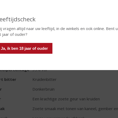
In winkelmand
eeftijdscheck
j vragen altijd naar uw leeftijd, in de winkels en ook online. Bent u
 jaar of ouder?
TIKETINFORMATIE
Ja, ik ben 18 jaar of ouder
d van Herkomst
Duitsland
oud
20 CL
oholpercentage
35% vol
t bitter
Kruidenbitter
r
Donkerbruin
r
Een krachtige zoete geur van kruiden
ak
Zoete smaak met tonen van kaneel, gember en 