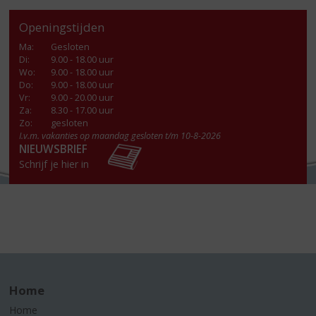
Openingstijden
Ma
:
Gesloten
Di
:
9.00 - 18.00 uur
Wo
:
9.00 - 18.00 uur
Do
:
9.00 - 18.00 uur
Vr
:
9.00 - 20.00 uur
Za
:
8.30 - 17.00 uur
Zo:
gesloten
I.v.m. vakanties op maandag gesloten t/m 10-8-2026
NIEUWSBRIEF
Schrijf je hier in
Home
Home