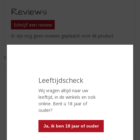
Reviews
Schrijf een review
Er zijn nog geen reviews geplaatst voor dit product
EXCL. BTW
INCL. BTW
AANBIEDINGEN
Leeftijdscheck
WIJN VAN DE MAAND
Wij vragen altijd naar uw
WHISKY VAN DE MAAND
leeftijd, in de winkels en ook
RUM VAN DE MAAND
online. Bent u 18 jaar of
ouder?
BIER VAN DE MAAND
SPIRIT VAN DE MAAND
Ja, ik ben 18 jaar of ouder
EXCLUSIEF TOPSLIJTER
WIJN