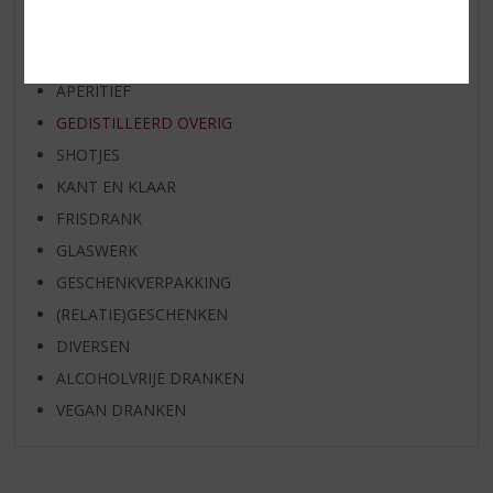
WHISKY
BIER
APERITIEF
GEDISTILLEERD OVERIG
SHOTJES
KANT EN KLAAR
FRISDRANK
GLASWERK
GESCHENKVERPAKKING
(RELATIE)GESCHENKEN
DIVERSEN
ALCOHOLVRIJE DRANKEN
VEGAN DRANKEN