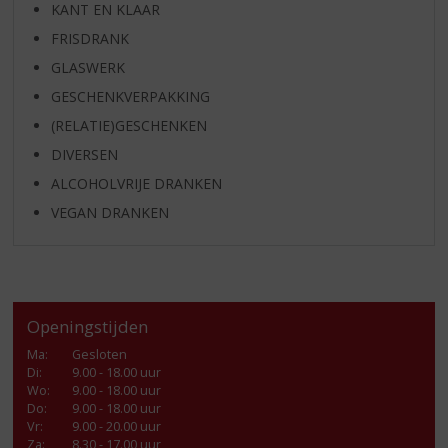
KANT EN KLAAR
FRISDRANK
GLASWERK
GESCHENKVERPAKKING
(RELATIE)GESCHENKEN
DIVERSEN
ALCOHOLVRIJE DRANKEN
VEGAN DRANKEN
Openingstijden
Ma
:
Gesloten
Di
:
9.00 - 18.00 uur
Wo
:
9.00 - 18.00 uur
Do
:
9.00 - 18.00 uur
Vr
:
9.00 - 20.00 uur
Za
:
8.30 - 17.00 uur