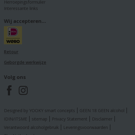
Herroepingsformulier
Interessante links
Wij accepteren...
Retour
Geborgde werkwijze
Volg ons
F
I
a
n
Designed by YOOKY smart concepts
GEEN 18 GEEN alcohol
c
s
IDIN/ITSME
sitemap
Privacy Statement
Disclaimer
Verantwoord alcoholgebruik
Leveringsvoorwaarden