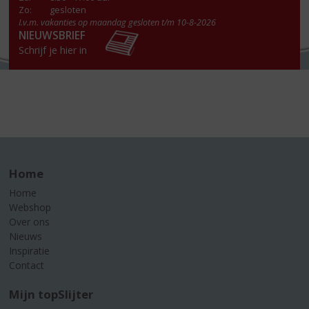
Zo:
gesloten
I.v.m. vakanties op maandag gesloten t/m 10-8-2026
NIEUWSBRIEF
Schrijf je hier in
Home
Home
Webshop
Over ons
Nieuws
Inspiratie
Contact
Mijn topSlijter