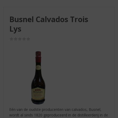
S
p
r
Busnel Calvados Trois
i
n
Lys
g
n
(0,0
a
/
a
5)
r
d
e
n
a
v
i
g
a
t
i
Eén van de oudste producenten van calvados, Busnel,
e
wordt al sinds 1820 geproduceerd in de distilleerderij in de