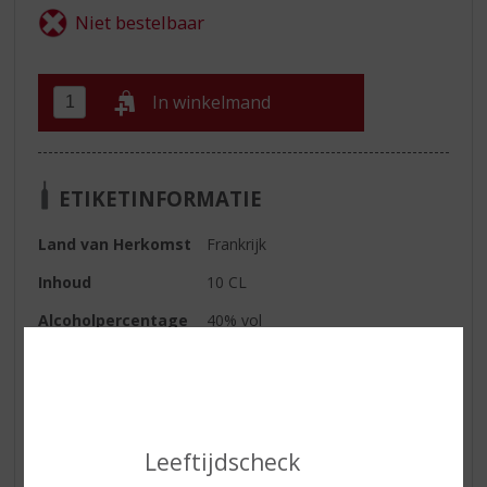
In winkelmand
ETIKETINFORMATIE
Land van Herkomst
Frankrijk
Inhoud
10 CL
Alcoholpercentage
40% vol
Reviews
Schrijf een review
Leeftijdscheck