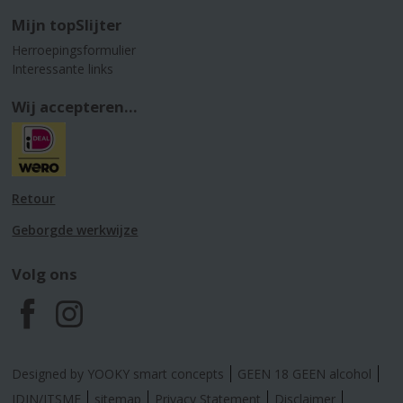
Mijn topSlijter
Herroepingsformulier
Interessante links
Wij accepteren...
Retour
Geborgde werkwijze
Volg ons
F
I
a
n
Designed by YOOKY smart concepts
GEEN 18 GEEN alcohol
IDIN/ITSME
sitemap
Privacy Statement
Disclaimer