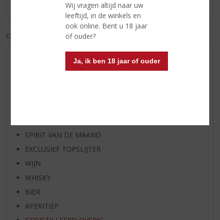
Er zijn nog geen reviews geplaatst voor dit product
Wij vragen altijd naar uw
leeftijd, in de winkels en
ook online. Bent u 18 jaar
of ouder?
EXCL. BTW
INCL. BTW
Ja, ik ben 18 jaar of ouder
AANBIEDINGEN
WIJN VAN DE MAAND
WHISKY VAN DE MAAND
RUM VAN DE MAAND
BIER VAN DE MAAND
SPIRIT VAN DE MAAND
EXCLUSIEF TOPSLIJTER
WIJN
WHISKY
BIER
APERITIEF