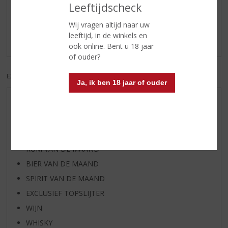
Reviews
Leeftijdscheck
Schrijf een review
Wij vragen altijd naar uw
leeftijd, in de winkels en
Er zijn nog geen reviews geplaatst voor dit product
ook online. Bent u 18 jaar
of ouder?
EXCL. BTW
INCL. BTW
Ja, ik ben 18 jaar of ouder
AANBIEDINGEN
WIJN VAN DE MAAND
WHISKY VAN DE MAAND
RUM VAN DE MAAND
BIER VAN DE MAAND
SPIRIT VAN DE MAAND
EXCLUSIEF TOPSLIJTER
WIJN
WHISKY