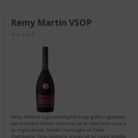
S
p
r
Remy Martin VSOP
i
n
g
(0,0
/
n
5)
a
a
r
d
e
n
a
v
i
g
a
Rémy Martin is tegenwoordig het enige grote cognachuis
t
dat uitsluitend druiven selecteert uit de twee beste cru's in
i
de cognacstreek; Grande Champagne en Petite
e
Champagne. Deze zeldzame druiven uit de meest gewilde