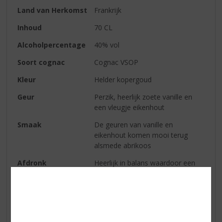
Land van Herkomst
Frankrijk
Inhoud
70 CL
Alcoholpercentage
40% vol
Soort cognac
Cognac VSOP
Kleur
Helder kopergoud
Geur
Perzik, heerlijk zoete vanille en
een vleugje eikenhout
Smaak
De geuren van vanille en
eikenhout komen mooi terug
alsmede abrikoos
Afdronk
Heerlijk in balans waardoor een
perfecte zachte afdronk tot stand
komt