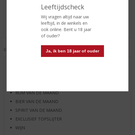
Reviews
Leeftijdscheck
Wij vragen altijd naar uw
Schrijf een review
leeftijd, in de winkels en
Er zijn nog geen reviews geplaatst voor dit product
ook online. Bent u 18 jaar
of ouder?
EXCL. BTW
INCL. BTW
Ja, ik ben 18 jaar of ouder
AANBIEDINGEN
WIJN VAN DE MAAND
WHISKY VAN DE MAAND
RUM VAN DE MAAND
BIER VAN DE MAAND
SPIRIT VAN DE MAAND
EXCLUSIEF TOPSLIJTER
WIJN