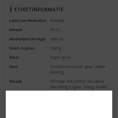
ETIKETINFORMATIE
Land van Herkomst
Frankrijk
Inhoud
70 CL
Alcoholpercentage
40% vol
Soort cognac
Overig
Kleur
Koper goud.
Geur
Complex en vol van geur. Lekker
bloemig.
Smaak
Vol maar niet scherp! Iets dikker
dan menig Cognac, fruitig, vanille,
sinaasappel.
Afdronk
Lang en vol.