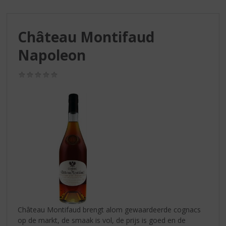
S
p
r
Château Montifaud
i
n
Napoleon
g
n
(0,0
a
/
a
5)
r
d
e
n
a
v
i
g
a
t
i
Château Montifaud brengt alom gewaardeerde cognacs
e
op de markt, de smaak is vol, de prijs is goed en de