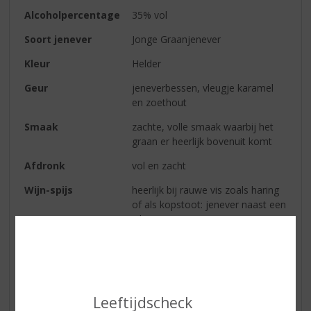
Alcoholpercentage
35% vol
Soort jenever
Jonge Graanjenever
Kleur
Helder
Geur
jeneverbessen, vleugje karamel
en zoethout
Smaak
zachte, volle smaak waarbij het
graan er heerlijk bovenuit komt
Afdronk
vol en zacht
Wijn-spijs
heerlijk bij rauwe vis zoals haring
of als kopstoot: jenever naast een
pilsje
Reviews
Leeftijdscheck
Schrijf een review