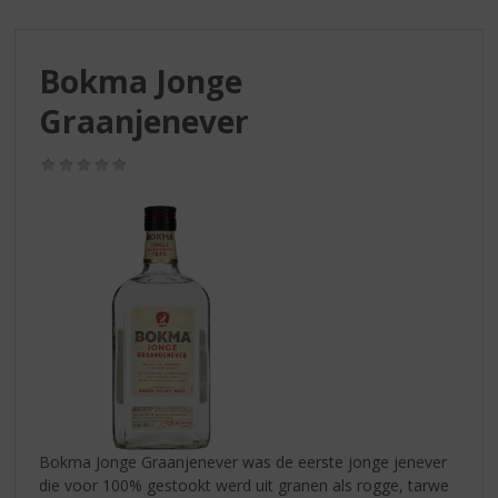
S
p
r
Bokma Jonge
i
n
Graanjenever
g
n
(0,0
a
/
a
5)
r
d
e
n
a
v
i
g
a
t
i
Bokma Jonge Graanjenever was de eerste jonge jenever
e
die voor 100% gestookt werd uit granen als rogge, tarwe