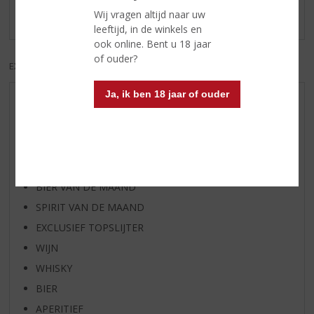
Wij vragen altijd naar uw
Er zijn nog geen reviews geplaatst voor dit product
leeftijd, in de winkels en
ook online. Bent u 18 jaar
of ouder?
EXCL. BTW
INCL. BTW
Ja, ik ben 18 jaar of ouder
AANBIEDINGEN
WIJN VAN DE MAAND
WHISKY VAN DE MAAND
RUM VAN DE MAAND
BIER VAN DE MAAND
SPIRIT VAN DE MAAND
EXCLUSIEF TOPSLIJTER
WIJN
WHISKY
BIER
APERITIEF