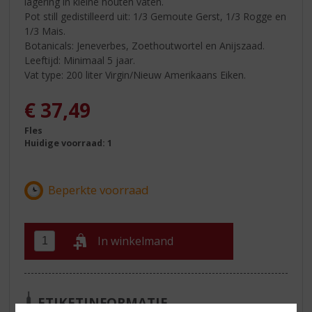
lagering in kleine houten vaten.
Pot still gedistilleerd uit: 1/3 Gemoute Gerst, 1/3 Rogge en
1/3 Mais.
Botanicals: Jeneverbes, Zoethoutwortel en Anijszaad.
Leeftijd: Minimaal 5 jaar.
Vat type: 200 liter Virgin/Nieuw Amerikaans Eiken.
€
37,49
Fles
Huidige voorraad: 1
In winkelmand
ETIKETINFORMATIE