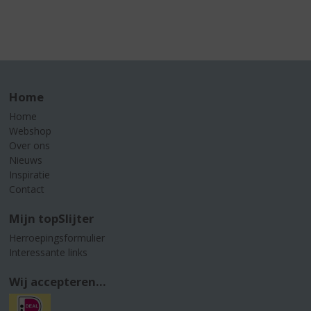
Home
Home
Webshop
Over ons
Nieuws
Inspiratie
Contact
Mijn topSlijter
Herroepingsformulier
Interessante links
Wij accepteren...