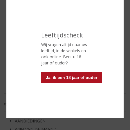
Land van Herkomst
Nederland
Inhoud
100 CL
Alcoholpercentage
38% vol
Leeftijdscheck
Soort jenever
Oude Jenever
Wij vragen altijd naar uw
leeftijd, in de winkels en
ook online. Bent u 18
Reviews
jaar of ouder?
Schrijf een review
Ja, ik ben 18 jaar of ouder
Er zijn nog geen reviews geplaatst voor dit product
EXCL. BTW
INCL. BTW
AANBIEDINGEN
WIJN VAN DE MAAND