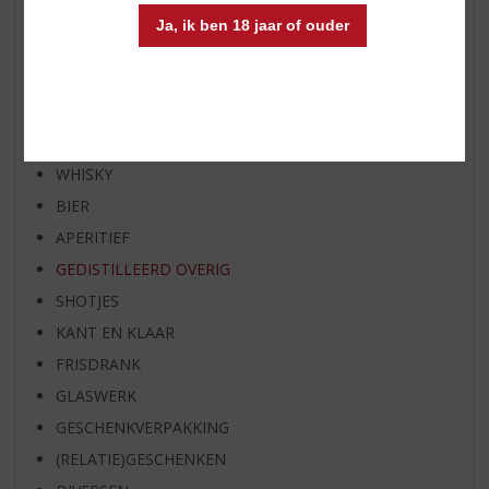
RUM VAN DE MAAND
Ja, ik ben 18 jaar of ouder
BIER VAN DE MAAND
SPIRIT VAN DE MAAND
EXCLUSIEF TOPSLIJTER
WIJN
WHISKY
BIER
APERITIEF
GEDISTILLEERD OVERIG
SHOTJES
KANT EN KLAAR
FRISDRANK
GLASWERK
GESCHENKVERPAKKING
(RELATIE)GESCHENKEN