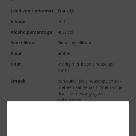
Land van Herkomst
Frankrijk
Inhoud
70 CL
Alcoholpercentage
40% vol
Soort likeur
Sinaasappellikeur
Kleur
amber
Geur
kruidig met frisse sinaasappel
tonen
Smaak
een duidelijke sinaasappelsmaak
met een aangenaam zoet randje
door de toevoeging van
suikersiroop
Afdronk
middellange en zachte afdronk
Reviews