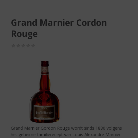
S
p
r
Grand Marnier Cordon
i
n
Rouge
g
n
(0,0
a
/
a
5)
r
d
e
n
a
v
i
g
a
t
i
Grand Marnier Gordon Rouge wordt sinds 1880 volgens
e
het geheime familierecept van Louis Alexandre Marnier