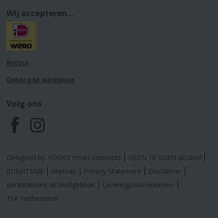
Wij accepteren...
Retour
Geborgde werkwijze
Volg ons
F
I
a
n
Designed by YOOKY smart concepts
GEEN 18 GEEN alcohol
c
s
IDIN/ITSME
sitemap
Privacy Statement
Disclaimer
Verantwoord alcoholgebruik
Leveringsvoorwaarden
e
t
The Netherlands