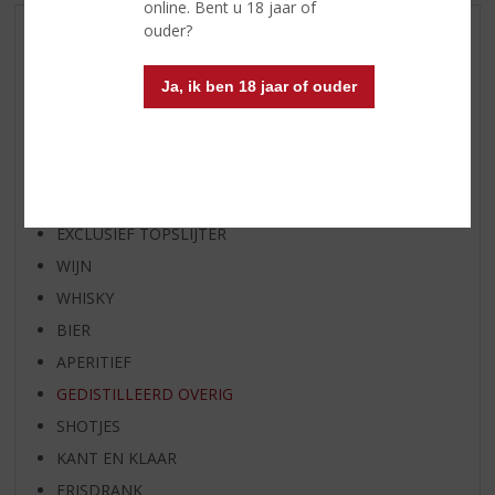
online. Bent u 18 jaar of
ouder?
AANBIEDINGEN
WIJN VAN DE MAAND
Ja, ik ben 18 jaar of ouder
WHISKY VAN DE MAAND
RUM VAN DE MAAND
BIER VAN DE MAAND
SPIRIT VAN DE MAAND
EXCLUSIEF TOPSLIJTER
WIJN
WHISKY
BIER
APERITIEF
GEDISTILLEERD OVERIG
SHOTJES
KANT EN KLAAR
FRISDRANK