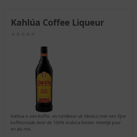
S
p
r
Kahlúa Coffee Liqueur
i
n
g
(0,0
/
n
5)
a
a
r
d
e
n
a
v
i
g
a
Kahlúa is een koffie- en rumlikeur uit Mexico met een fijne
t
koffiesmaak door de 100% Arabica bonen. Heerlijk puur
i
en als mix.
e