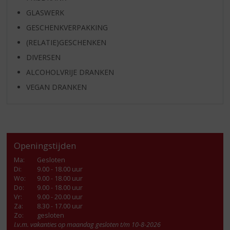
GLASWERK
GESCHENKVERPAKKING
(RELATIE)GESCHENKEN
DIVERSEN
ALCOHOLVRIJE DRANKEN
VEGAN DRANKEN
Openingstijden
Ma
:
Gesloten
Di
:
9.00 - 18.00 uur
Wo
:
9.00 - 18.00 uur
Do
:
9.00 - 18.00 uur
Vr
:
9.00 - 20.00 uur
Za
:
8.30 - 17.00 uur
Zo:
gesloten
I.v.m. vakanties op maandag gesloten t/m 10-8-2026