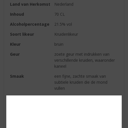
Land van Herkomst
Nederland
Inhoud
70 CL
Alcoholpercentage
21.5% vol
Soort likeur
Kruidenlikeur
Kleur
bruin
Geur
zoete geur met indrukken van
verschillende kruiden, waaronder
kaneel
Smaak
een fijne, zachte smaak van
subtiele kruiden die de mond
vullen
Afdronk
een zachte en verwarmende
afdronk
Reviews