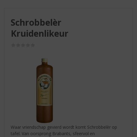
S
p
r
Schrobbelèr
i
n
Kruidenlikeur
g
n
(0,0
a
/
a
5)
r
d
e
n
a
v
i
g
a
t
i
Waar vriendschap gevierd wordt komt Schrobbelèr op
e
tafel. Van oorsprong Brabants, sfeervol en