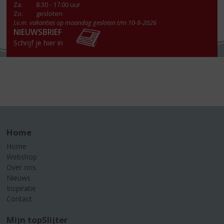
Za
:
8.30 - 17.00 uur
Zo:
gesloten
I.v.m. vakanties op maandag gesloten t/m 10-8-2026
NIEUWSBRIEF
Schrijf je hier in
Home
Home
Webshop
Over ons
Nieuws
Inspiratie
Contact
Mijn topSlijter