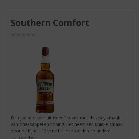
S
p
r
Southern Comfort
i
n
g
(0,0
/
n
5)
a
a
r
d
e
n
a
v
i
g
a
De rijke mixlikeur uit New Orleans met de spicy smaak
t
van sinaasappel en honing. Het heeft een unieke smaak
i
door de bijna 100 verschillende kruiden en andere
e
ingrediënten.