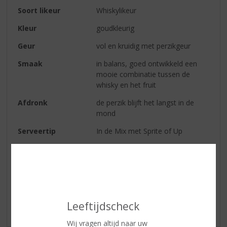
Soort likeur
Whiskylikeur
Kleur
goudkleurig
Geur
vol en kruidig met perzikgeur
Smaak
in balans, goed ontwikkeld een
mooie combinatie tussen de
whisky en het fruit
Afdronk
de perzik blijft het langst in de
mond
Serveertip
In de Mix met Sprite of Up
Reviews
Schrijf een review
Leeftijdscheck
Er zijn nog geen reviews geplaatst voor dit product
Wij vragen altijd naar uw