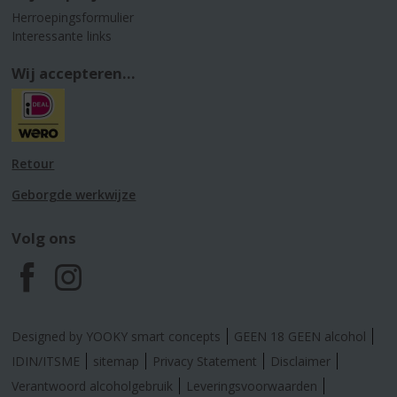
Herroepingsformulier
Interessante links
Wij accepteren...
Retour
Geborgde werkwijze
Volg ons
F
I
a
n
Designed by YOOKY smart concepts
GEEN 18 GEEN alcohol
c
s
IDIN/ITSME
sitemap
Privacy Statement
Disclaimer
Verantwoord alcoholgebruik
Leveringsvoorwaarden