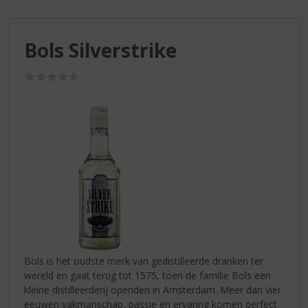
S
p
r
Bols Silverstrike
i
n
g
(0,0
/
n
5)
a
a
r
d
e
n
a
v
i
g
a
Bols is het oudste merk van gedistilleerde dranken ter
t
wereld en gaat terug tot 1575, toen de familie Bols een
i
kleine distilleerderij openden in Amsterdam. Meer dan vier
e
eeuwen vakmanschap, passie en ervaring komen perfect