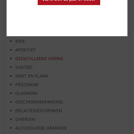
SPIRIT VAN DE MAAND
EXCLUSIEF TOPSLIJTER
WIJN
WHISKY
BIER
APERITIEF
GEDISTILLEERD OVERIG
SHOTJES
KANT EN KLAAR
FRISDRANK
GLASWERK
GESCHENKVERPAKKING
(RELATIE)GESCHENKEN
DIVERSEN
ALCOHOLVRIJE DRANKEN