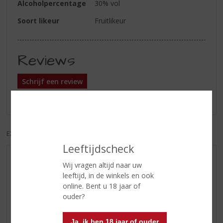
Alcoholpercentage
30% vol
Soort likeur
Fruitlikeur
Reviews
Schrijf een review
Er zijn nog geen reviews geplaatst voor dit product
EXCL. BTW
INCL. BTW
Leeftijdscheck
AANBIEDINGEN
Wij vragen altijd naar uw
leeftijd, in de winkels en ook
WIJN VAN DE MAAND
online. Bent u 18 jaar of
WHISKY VAN DE MAAND
ouder?
RUM VAN DE MAAND
BIER VAN DE MAAND
Ja, ik ben 18 jaar of ouder