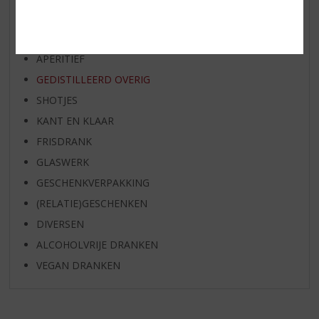
WHISKY
BIER
APERITIEF
GEDISTILLEERD OVERIG
SHOTJES
KANT EN KLAAR
FRISDRANK
GLASWERK
GESCHENKVERPAKKING
(RELATIE)GESCHENKEN
DIVERSEN
ALCOHOLVRIJE DRANKEN
VEGAN DRANKEN