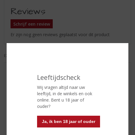
Reviews
Schrijf een review
Er zijn nog geen reviews geplaatst voor dit product
EXCL. BTW
INCL. BTW
AANBIEDINGEN
Leeftijdscheck
WIJN VAN DE MAAND
Wij vragen altijd naar uw
WHISKY VAN DE MAAND
leeftijd, in de winkels en ook
RUM VAN DE MAAND
online. Bent u 18 jaar of
ouder?
BIER VAN DE MAAND
SPIRIT VAN DE MAAND
Ja, ik ben 18 jaar of ouder
EXCLUSIEF TOPSLIJTER
WIJN