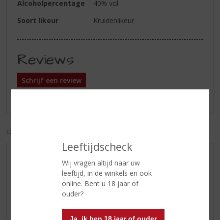
Alcoholpercentage
40% vol
Soort likeur
Kruidenlikeur
Reviews
Schrijf een review
Er zijn nog geen reviews geplaatst voor dit product
EXCL. BTW
INCL. BTW
Leeftijdscheck
AANBIEDINGEN
Wij vragen altijd naar uw
leeftijd, in de winkels en ook
WIJN VAN DE MAAND
online. Bent u 18 jaar of
WHISKY VAN DE MAAND
ouder?
RUM VAN DE MAAND
BIER VAN DE MAAND
Ja, ik ben 18 jaar of ouder