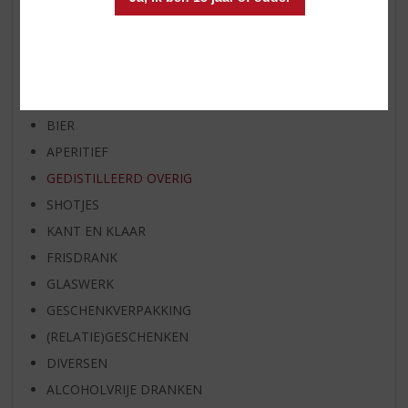
SPIRIT VAN DE MAAND
EXCLUSIEF TOPSLIJTER
WIJN
WHISKY
BIER
APERITIEF
GEDISTILLEERD OVERIG
SHOTJES
KANT EN KLAAR
FRISDRANK
GLASWERK
GESCHENKVERPAKKING
(RELATIE)GESCHENKEN
DIVERSEN
ALCOHOLVRIJE DRANKEN