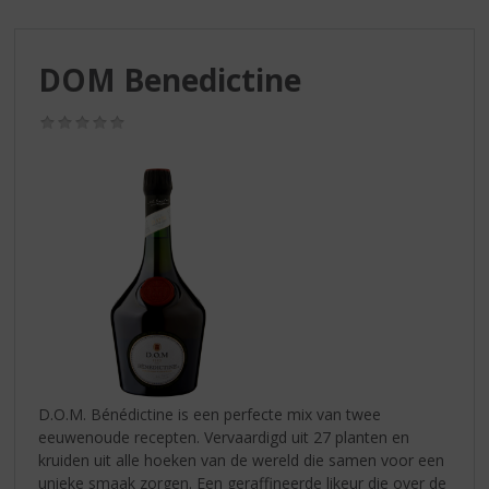
S
p
r
DOM Benedictine
i
n
g
(0,0
/
n
5)
a
a
r
d
e
n
a
v
i
g
a
D.O.M. Bénédictine is een perfecte mix van twee
t
eeuwenoude recepten. Vervaardigd uit 27 planten en
i
kruiden uit alle hoeken van de wereld die samen voor een
e
unieke smaak zorgen. Een geraffineerde likeur die over de