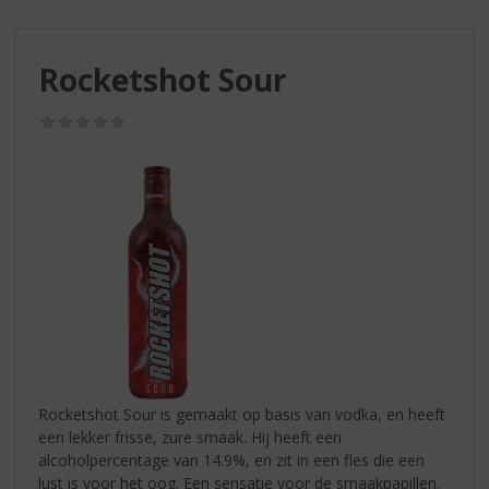
S
p
r
Rocketshot Sour
i
n
g
(0,0
/
n
5)
a
a
r
d
e
n
a
v
i
g
a
Rocketshot Sour is gemaakt op basis van vodka, en heeft
t
een lekker frisse, zure smaak. Hij heeft een
i
alcoholpercentage van 14.9%, en zit in een fles die een
e
lust is voor het oog. Een sensatie voor de smaakpapillen.