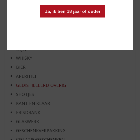
WHISKY VAN DE MAAND
Ja, ik ben 18 jaar of ouder
RUM VAN DE MAAND
BIER VAN DE MAAND
SPIRIT VAN DE MAAND
EXCLUSIEF TOPSLIJTER
WIJN
WHISKY
BIER
APERITIEF
GEDISTILLEERD OVERIG
SHOTJES
KANT EN KLAAR
FRISDRANK
GLASWERK
GESCHENKVERPAKKING
(RELATIE)GESCHENKEN