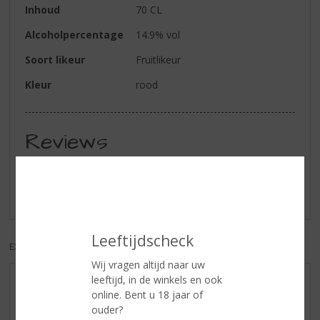
Inhoud
70 CL
Alcoholpercentage
14.9% vol
Soort likeur
Fruitlikeur
Kleur
rood
Reviews
Schrijf een review
Er zijn nog geen reviews geplaatst voor dit product
Leeftijdscheck
EXCL. BTW
INCL. BTW
Wij vragen altijd naar uw
leeftijd, in de winkels en ook
AANBIEDINGEN
online. Bent u 18 jaar of
WIJN VAN DE MAAND
ouder?