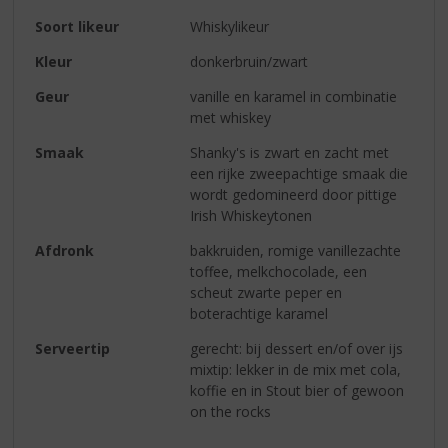
Soort likeur
Whiskylikeur
Kleur
donkerbruin/zwart
Geur
vanille en karamel in combinatie
met whiskey
Smaak
Shanky's is zwart en zacht met
een rijke zweepachtige smaak die
wordt gedomineerd door pittige
Irish Whiskeytonen
Afdronk
bakkruiden, romige vanillezachte
toffee, melkchocolade, een
scheut zwarte peper en
boterachtige karamel
Serveertip
gerecht: bij dessert en/of over ijs
mixtip: lekker in de mix met cola,
koffie en in Stout bier of gewoon
on the rocks