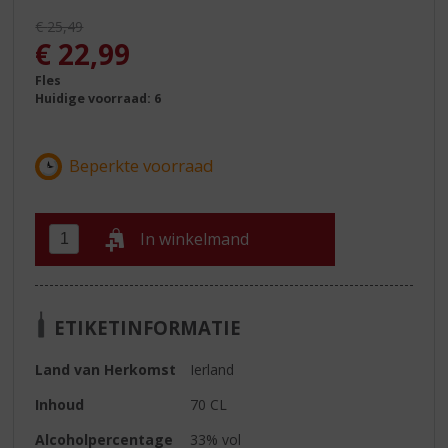
Originele prijs was:
€
25,49
, Huidige prijs is:
€
22,99
Fles
Huidige voorraad: 6
In winkelmand
ETIKETINFORMATIE
Land van Herkomst
Ierland
Inhoud
70 CL
Alcoholpercentage
33% vol