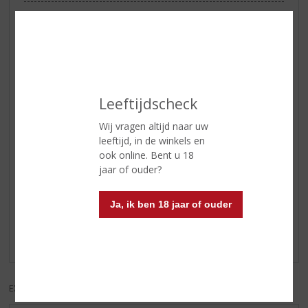
Reviews
Schrijf een review
Luc
Leeftijdscheck
21-12-2021
(4,5
Wij vragen altijd naar uw
/
5)
leeftijd, in de winkels en
Heerlijke verrassing
ook online. Bent u 18
jaar of ouder?
Ik heb hem vanavond geproefd, en ik moet zeggen "echt
een heerlijke, zachte en smaakvolle verassing" een
Ja, ik ben 18 jaar of ouder
aanrader voor iedereen die van whisky houdt" Ik heb hem
puur, met een heel klein beetje ijs gedronken, en ben echt
verkocht. Dus,......ga hem proberen!!
EXCL. BTW
INCL. BTW