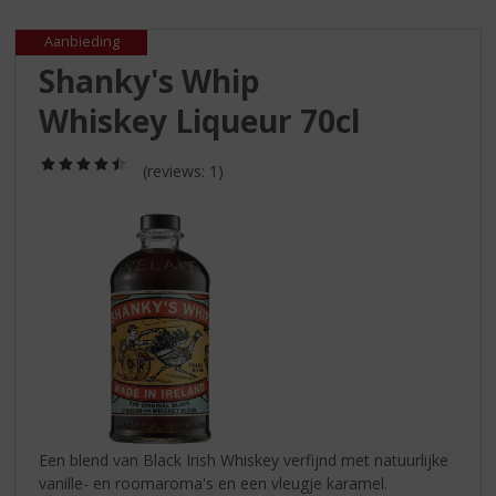
S
p
Aanbieding
r
Shanky's Whip
i
n
Whiskey Liqueur 70cl
g
n
(4,5
a
(reviews: 1)
/
a
5)
r
d
e
n
a
v
i
g
a
t
i
Een blend van Black Irish Whiskey verfijnd met natuurlijke
e
vanille- en roomaroma's en een vleugje karamel.