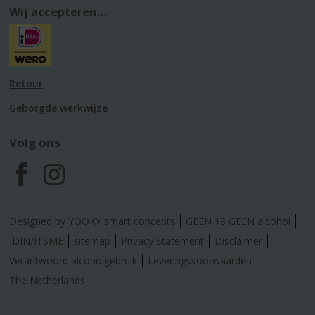
Wij accepteren...
Retour
Geborgde werkwijze
Volg ons
F
I
a
n
Designed by YOOKY smart concepts
GEEN 18 GEEN alcohol
c
s
IDIN/ITSME
sitemap
Privacy Statement
Disclaimer
Verantwoord alcoholgebruik
Leveringsvoorwaarden
e
t
The Netherlands