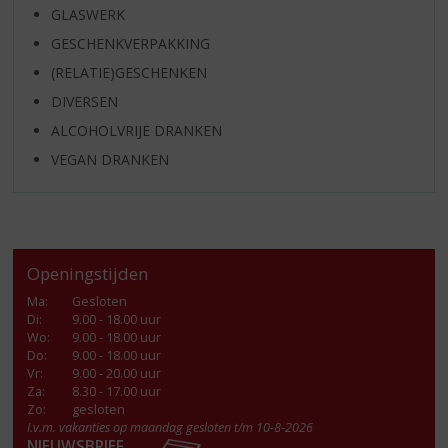
GLASWERK
GESCHENKVERPAKKING
(RELATIE)GESCHENKEN
DIVERSEN
ALCOHOLVRIJE DRANKEN
VEGAN DRANKEN
Openingstijden
Ma
:
Gesloten
Di
:
9.00 - 18.00 uur
Wo
:
9.00 - 18.00 uur
Do
:
9.00 - 18.00 uur
Vr
:
9.00 - 20.00 uur
Za
:
8.30 - 17.00 uur
Zo:
gesloten
I.v.m. vakanties op maandag gesloten t/m 10-8-2026
NIEUWSBRIEF