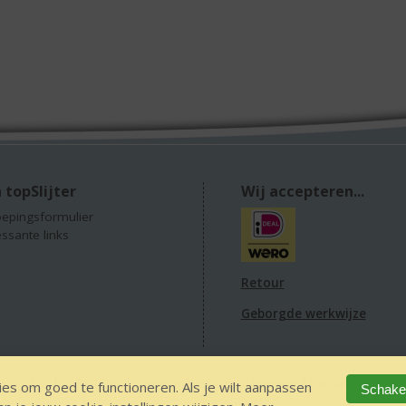
 topSlijter
Wij accepteren...
epingsformulier
essante links
Retour
Geborgde werkwijze
 alcohol
IDIN/ITSME
sitemap
Privacy Statement
Disclaimer
Ver
es om goed te functioneren. Als je wilt aanpassen
Schakel