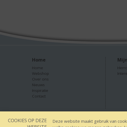
Home
Mijn
Home
Herro
Webshop
Inter
Over ons
Nieuws
Inspiratie
Contact
COOKIES OP DEZE
Designed by YOOKY smart concepts
GEEN 18 GEEN
Deze website maakt gebruik van cooki
WEBSITE