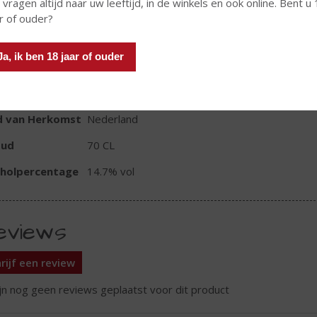
 vragen altijd naar uw leeftijd, in de winkels en ook online. Bent u
r of ouder?
In winkelmand
Ja, ik ben 18 jaar of ouder
TIKETINFORMATIE
d van Herkomst
Nederland
oud
70 CL
oholpercentage
14.7% vol
eviews
rijf een review
ijn nog geen reviews geplaatst voor dit product