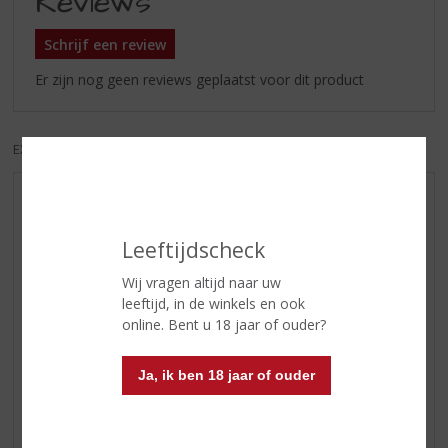
Reviews
Schrijf een review
Er zijn nog geen reviews geplaatst voor dit product
EXCL. BTW
INCL. BTW
AANBIEDINGEN
WIJN VAN DE MAAND
Leeftijdscheck
WHISKY VAN DE MAAND
Wij vragen altijd naar uw
RUM VAN DE MAAND
leeftijd, in de winkels en ook
BIER VAN DE MAAND
online. Bent u 18 jaar of ouder?
SPIRIT VAN DE MAAND
Ja, ik ben 18 jaar of ouder
EXCLUSIEF TOPSLIJTER
WIJN
WHISKY