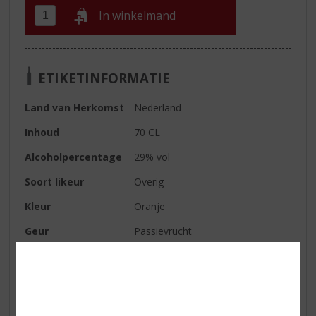
In winkelmand
ETIKETINFORMATIE
Land van Herkomst
Nederland
Inhoud
70 CL
Alcoholpercentage
29% vol
Soort likeur
Overig
Kleur
Oranje
Geur
Passievrucht
Smaak
Levendig, zacht en
onweerstaanbaar tropisch