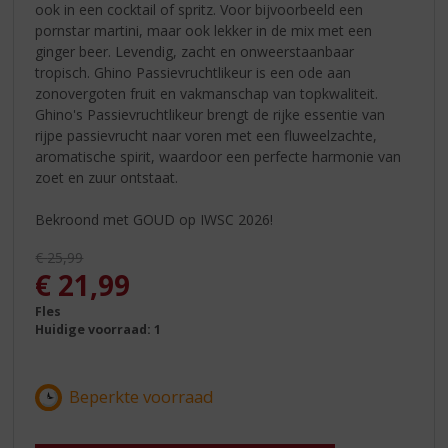
ook in een cocktail of spritz. Voor bijvoorbeeld een
pornstar martini, maar ook lekker in de mix met een
ginger beer. Levendig, zacht en onweerstaanbaar
tropisch. Ghino Passievruchtlikeur is een ode aan
zonovergoten fruit en vakmanschap van topkwaliteit.
Ghino's Passievruchtlikeur brengt de rijke essentie van
rijpe passievrucht naar voren met een fluweelzachte,
aromatische spirit, waardoor een perfecte harmonie van
zoet en zuur ontstaat.
Bekroond met GOUD op IWSC 2026!
Originele prijs was:
€
25,99
, Huidige prijs is:
€
21,99
Fles
Huidige voorraad: 1