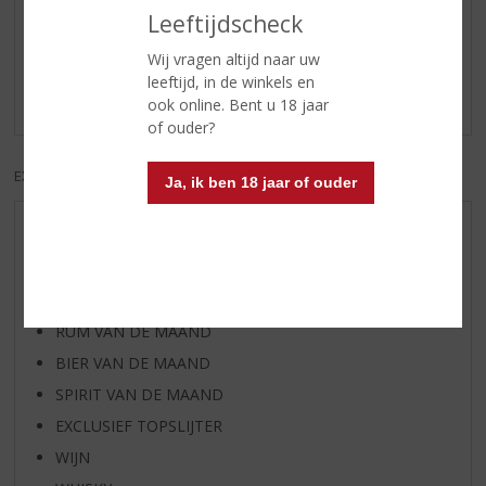
Reviews
Leeftijdscheck
Wij vragen altijd naar uw
Schrijf een review
leeftijd, in de winkels en
Er zijn nog geen reviews geplaatst voor dit product
ook online. Bent u 18 jaar
of ouder?
EXCL. BTW
INCL. BTW
Ja, ik ben 18 jaar of ouder
AANBIEDINGEN
WIJN VAN DE MAAND
WHISKY VAN DE MAAND
RUM VAN DE MAAND
BIER VAN DE MAAND
SPIRIT VAN DE MAAND
EXCLUSIEF TOPSLIJTER
WIJN