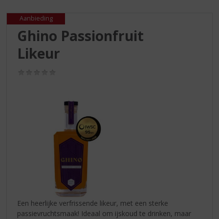
S
p
Aanbieding
r
Ghino Passionfruit
i
n
Likeur
g
n
(0,0
a
/
a
5)
r
d
e
n
a
v
i
g
a
t
i
Een heerlijke verfrissende likeur, met een sterke
e
passievruchtsmaak! Ideaal om ijskoud te drinken, maar