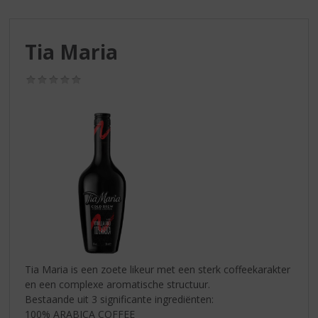
S
p
r
Tia Maria
i
n
g
(0,0
/
n
5)
a
a
r
d
e
n
a
v
i
g
a
Tia Maria is een zoete likeur met een sterk coffeekarakter
t
en een complexe aromatische structuur.
i
Bestaande uit 3 significante ingrediënten:
e
100% ARABICA COFFEE