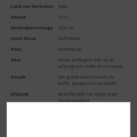
Land van Herkomst
Italië
Inhoud
70 CL
Alcoholpercentage
20% vol
Soort likeur
Koffielikeur
Kleur
donkerbruin
Geur
mooie koffiegeur met op de
achtergrond vanille en chocolade
Smaak
een goede balans tussen de
koffie, Jamaica rum en vanille
Afdronk
de koffie blijft het langst in de
mond aanwezig
Serveertip
puur of on the rocks
Reviews