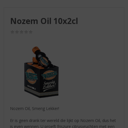
S
p
r
Nozem Oil 10x2cl
i
n
g
(0,0
/
n
5)
a
a
r
d
e
n
a
v
i
g
a
Nozem Oil, Smerig Lekker!
t
i
Er is geen drank ter wereld die lijkt op Nozem Oil, dus het
e
is even wennen. U proeft friszure citrusvruchten met een