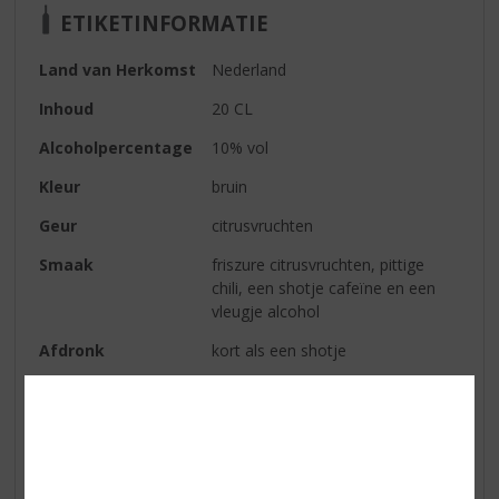
ETIKETINFORMATIE
Land van Herkomst
Nederland
Inhoud
20 CL
Alcoholpercentage
10% vol
Kleur
bruin
Geur
citrusvruchten
Smaak
friszure citrusvruchten, pittige
chili, een shotje cafeïne en een
vleugje alcohol
Afdronk
kort als een shotje
Serveertip
Puur, ‘on the rocks’ of mix met
een frisdrank naar keuze