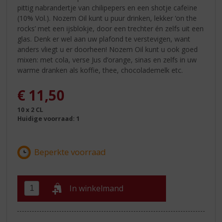
pittig nabrandertje van chilipepers en een shotje cafeïne
(10% Vol.). Nozem Oil kunt u puur drinken, lekker ‘on the
rocks’ met een ijsblokje, door een trechter én zelfs uit een
glas. Denk er wel aan uw plafond te verstevigen, want
anders vliegt u er doorheen! Nozem Oil kunt u ook goed
mixen: met cola, verse Jus d’orange, sinas en zelfs in uw
warme dranken als koffie, thee, chocolademelk etc.
€
11,50
10 x 2 CL
Huidige voorraad: 1
In winkelmand