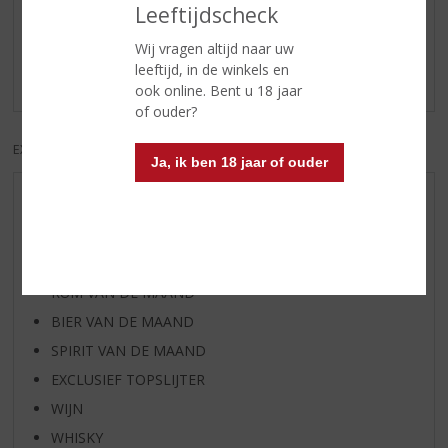
Reviews
Leeftijdscheck
Schrijf een review
Wij vragen altijd naar uw
leeftijd, in de winkels en
Er zijn nog geen reviews geplaatst voor dit product
ook online. Bent u 18 jaar
of ouder?
EXCL. BTW
INCL. BTW
Ja, ik ben 18 jaar of ouder
AANBIEDINGEN
WIJN VAN DE MAAND
WHISKY VAN DE MAAND
RUM VAN DE MAAND
BIER VAN DE MAAND
SPIRIT VAN DE MAAND
EXCLUSIEF TOPSLIJTER
WIJN
WHISKY