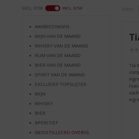
d
S
WEB
EXCL. BTW
INCL. BTW
Weijs
p
r
AANBIEDINGEN
i
Ti
n
WIJN VAN DE MAAND
g
WHISKY VAN DE MAAND
n
RUM VAN DE MAAND
a
a
BIER VAN DE MAAND
Tia 
r
comp
SPIRIT VAN DE MAAND
d
ingr
e
EXCLUSIEF TOPSLIJTER
roas
n
zach
WIJN
a
ingr
v
WHISKY
i
BIER
g
APERITIEF
a
t
GEDISTILLEERD OVERIG
i