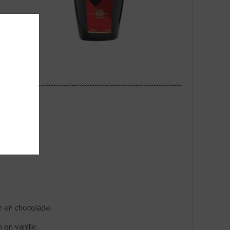
u
e en chocolade.
en vanille.