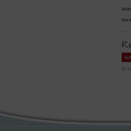
Afd
Serv
R
Sch
Er z