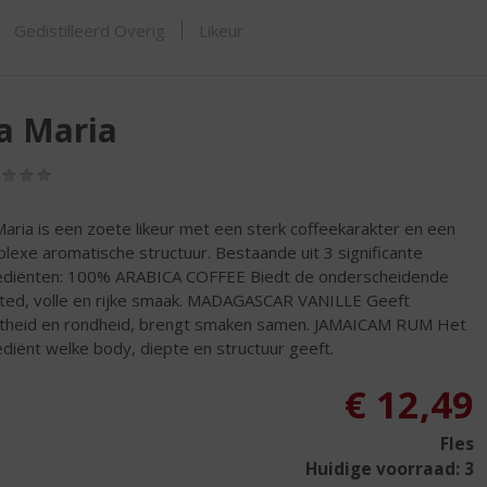
SHOP
Gedistilleerd Overig
Likeur
a Maria
(0,0
/
5)
Maria is een zoete likeur met een sterk coffeekarakter en een
lexe aromatische structuur. Bestaande uit 3 significante
ediënten: 100% ARABICA COFFEE Biedt de onderscheidende
ted, volle en rijke smaak. MADAGASCAR VANILLE Geeft
theid en rondheid, brengt smaken samen. JAMAICAM RUM Het
ediënt welke body, diepte en structuur geeft.
€
12,49
Fles
Huidige voorraad: 3