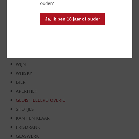
AANBIEDINGEN
ouder?
WIJN VAN DE MAAND
WHISKY VAN DE MAAND
Ja, ik ben 18 jaar of ouder
RUM VAN DE MAAND
BIER VAN DE MAAND
SPIRIT VAN DE MAAND
EXCLUSIEF TOPSLIJTER
WIJN
WHISKY
BIER
APERITIEF
GEDISTILLEERD OVERIG
SHOTJES
KANT EN KLAAR
FRISDRANK
GLASWERK