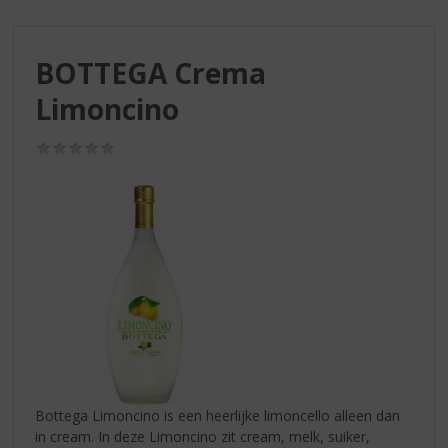
S
p
r
BOTTEGA Crema
i
n
Limoncino
g
n
(0,0
a
/
a
5)
r
d
e
n
a
v
i
g
a
t
i
Bottega Limoncino is een heerlijke limoncello alleen dan
e
in cream. In deze Limoncino zit cream, melk, suiker,