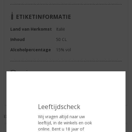
ETIKETINFORMATIE
Land van Herkomst
Italië
Inhoud
50 CL
Alcoholpercentage
15% vol
Reviews
Schrijf een review
Er zijn nog geen reviews geplaatst voor dit product
Leeftijdscheck
Wij vragen altijd naar uw
EXCL. BTW
INCL. BTW
leeftijd, in de winkels en ook
online. Bent u 18 jaar of