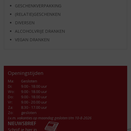
GESCHENKVERPAKKING
(RELATIE)GESCHENKEN
DIVERSEN
ALCOHOLVRIJE DRANKEN
VEGAN DRANKEN
Openingstijden
Ma
:
Gesloten
Di
:
9.00 - 18.00 uur
Wo
:
9.00 - 18.00 uur
Do
:
9.00 - 18.00 uur
Vr
:
9.00 - 20.00 uur
Za
:
8.30 - 17.00 uur
Zo:
gesloten
I.v.m. vakanties op maandag gesloten t/m 10-8-2026
NIEUWSBRIEF
Schrijf je hier in