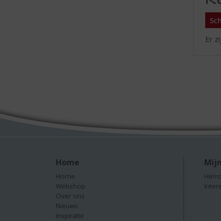
Sch
Er z
Home
Mijn
Home
Herro
Webshop
Inter
Over ons
Nieuws
Inspiratie