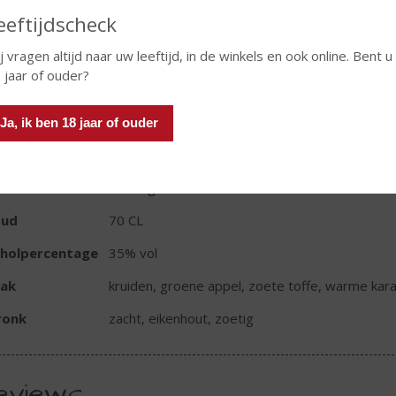
eeftijdscheck
j vragen altijd naar uw leeftijd, in de winkels en ook online. Bent u
In winkelmand
 jaar of ouder?
Ja, ik ben 18 jaar of ouder
TIKETINFORMATIE
d van Herkomst
Verenigde Staten
oud
70 CL
oholpercentage
35% vol
ak
kruiden, groene appel, zoete toffe, warme kar
ronk
zacht, eikenhout, zoetig
eviews