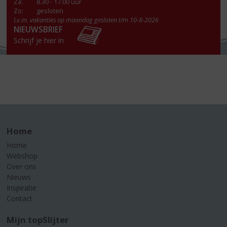
Za
:
8.30 - 17.00 uur
Zo:
gesloten
I.v.m. vakanties op maandag gesloten t/m 10-8-2026
NIEUWSBRIEF
Schrijf je hier in
Home
Home
Webshop
Over ons
Nieuws
Inspiratie
Contact
Mijn topSlijter