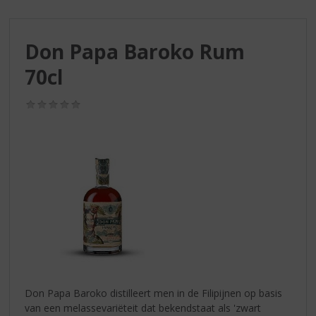
S
p
r
Don Papa Baroko Rum
i
n
70cl
g
n
(0,0
a
/
a
5)
r
d
e
n
a
v
i
g
a
t
i
Don Papa Baroko distilleert men in de Filipijnen op basis
e
van een melassevariëteit dat bekendstaat als 'zwart