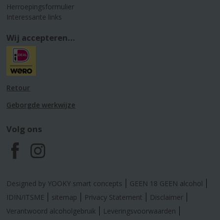
Herroepingsformulier
Interessante links
Wij accepteren...
Retour
Geborgde werkwijze
Volg ons
F
I
a
n
Designed by YOOKY smart concepts
GEEN 18 GEEN alcohol
c
s
IDIN/ITSME
sitemap
Privacy Statement
Disclaimer
Verantwoord alcoholgebruik
Leveringsvoorwaarden