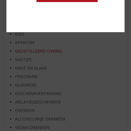
SPIRIT VAN DE MAAND
EXCLUSIEF TOPSLIJTER
WIJN
WHISKY
BIER
APERITIEF
GEDISTILLEERD OVERIG
SHOTJES
KANT EN KLAAR
FRISDRANK
GLASWERK
GESCHENKVERPAKKING
(RELATIE)GESCHENKEN
DIVERSEN
ALCOHOLVRIJE DRANKEN
VEGAN DRANKEN