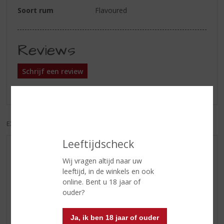
Soort rum
Flavoured
Reviews
Schrijf een review
Er zijn nog geen reviews geplaatst voor dit product
EXCL. BTW
INCL. BTW
Leeftijdscheck
AANBIEDINGEN
Wij vragen altijd naar uw
WIJN VAN DE MAAND
leeftijd, in de winkels en ook
WHISKY VAN DE MAAND
online. Bent u 18 jaar of
ouder?
RUM VAN DE MAAND
BIER VAN DE MAAND
Ja, ik ben 18 jaar of ouder