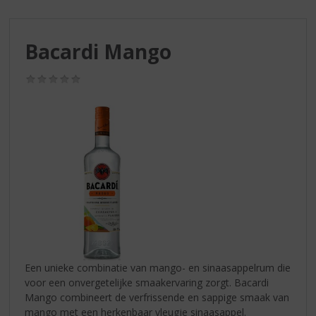
S
p
r
Bacardi Mango
i
n
g
(0,0
/
n
5)
a
a
r
d
e
n
a
v
i
g
a
Een unieke combinatie van mango- en sinaasappelrum die
t
voor een onvergetelijke smaakervaring zorgt. Bacardi
i
Mango combineert de verfrissende en sappige smaak van
e
mango met een herkenbaar vleugje sinaasappel.