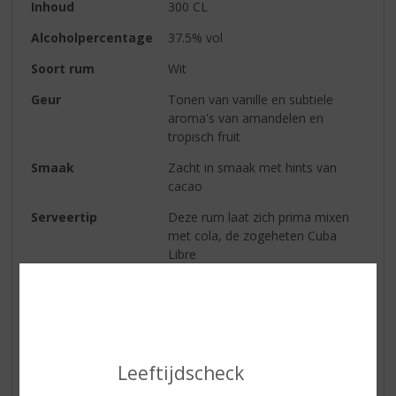
Inhoud
300 CL
Alcoholpercentage
37.5% vol
Soort rum
Wit
Geur
Tonen van vanille en subtiele
aroma's van amandelen en
tropisch fruit
Smaak
Zacht in smaak met hints van
cacao
Serveertip
Deze rum laat zich prima mixen
met cola, de zogeheten Cuba
Libre
Reviews
Schrijf een review
Leeftijdscheck
Er zijn nog geen reviews geplaatst voor dit product