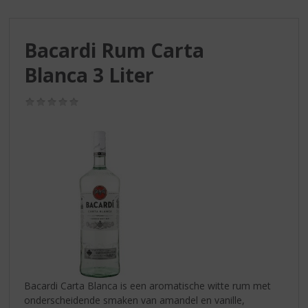
S
p
r
Bacardi Rum Carta
i
n
Blanca 3 Liter
g
n
(0,0
a
/
a
5)
r
d
e
n
a
v
i
g
a
t
i
Bacardi Carta Blanca is een aromatische witte rum met
e
onderscheidende smaken van amandel en vanille,