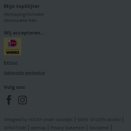
Mijn topSlijter
Herroepingsformulier
Interessante links
Wij accepteren...
Retour
Geborgde werkwijze
Volg ons
F
I
a
n
Designed by YOOKY smart concepts
GEEN 18 GEEN alcohol
c
s
IDIN/ITSME
sitemap
Privacy Statement
Disclaimer