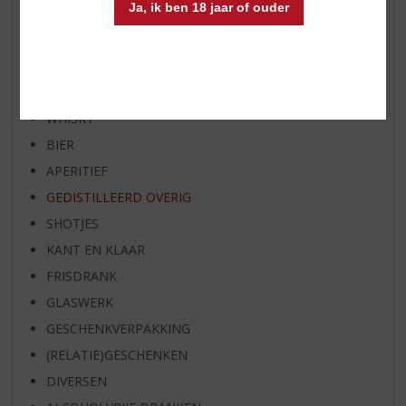
Ja, ik ben 18 jaar of ouder
BIER VAN DE MAAND
SPIRIT VAN DE MAAND
EXCLUSIEF TOPSLIJTER
WIJN
WHISKY
BIER
APERITIEF
GEDISTILLEERD OVERIG
SHOTJES
KANT EN KLAAR
FRISDRANK
GLASWERK
GESCHENKVERPAKKING
(RELATIE)GESCHENKEN
DIVERSEN