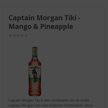
S
p
r
Captain Morgan Tiki -
i
n
Mango & Pineapple
g
n
(0,0
a
/
a
5)
r
d
e
n
a
v
i
g
a
t
i
Captain Morgan Tiki is een combinatie van de echte
e
Captain Morgan rum met tropische fruitsmaken. Deze