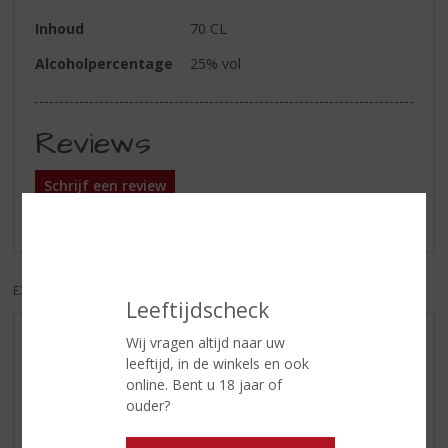
Inhoud
70 CL
Alcoholpercentage
25% vol
Reviews
Schrijf een review
Er zijn nog geen reviews geplaatst voor dit product
EXCL. BTW
INCL. BTW
Leeftijdscheck
Wij vragen altijd naar uw
AANBIEDINGEN
leeftijd, in de winkels en ook
WIJN VAN DE MAAND
online. Bent u 18 jaar of
WHISKY VAN DE MAAND
ouder?
RUM VAN DE MAAND