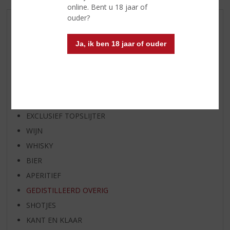
online. Bent u 18 jaar of
ouder?
AANBIEDINGEN
WIJN VAN DE MAAND
Ja, ik ben 18 jaar of ouder
WHISKY VAN DE MAAND
RUM VAN DE MAAND
BIER VAN DE MAAND
SPIRIT VAN DE MAAND
EXCLUSIEF TOPSLIJTER
WIJN
WHISKY
BIER
APERITIEF
GEDISTILLEERD OVERIG
SHOTJES
KANT EN KLAAR