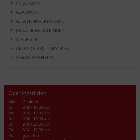
FRISDRANK
GLASWERK
GESCHENKVERPAKKING
(RELATIE)GESCHENKEN
DIVERSEN
ALCOHOLVRIJE DRANKEN
VEGAN DRANKEN
Openingstijden
Ma
:
Gesloten
Di
:
9.00 - 18.00 uur
Wo
:
9.00 - 18.00 uur
Do
:
9.00 - 18.00 uur
Vr
:
9.00 - 20.00 uur
Za
:
8.30 - 17.00 uur
Zo:
gesloten