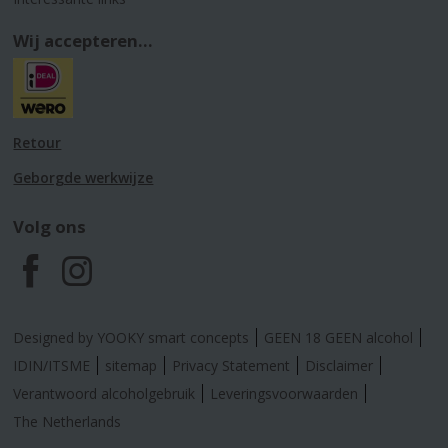
Wij accepteren...
Retour
Geborgde werkwijze
Volg ons
F
I
a
n
Designed by YOOKY smart concepts
GEEN 18 GEEN alcohol
c
s
IDIN/ITSME
sitemap
Privacy Statement
Disclaimer
Verantwoord alcoholgebruik
Leveringsvoorwaarden
e
t
The Netherlands