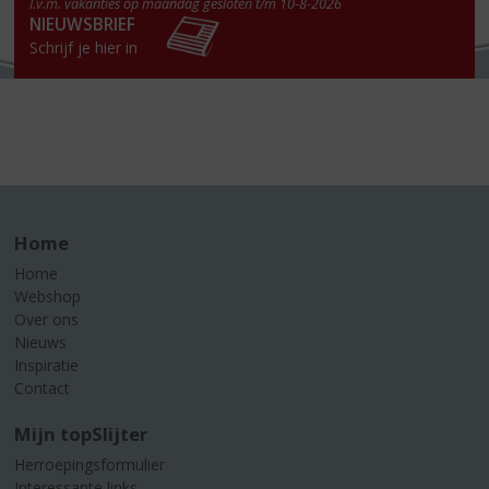
I.v.m. vakanties op maandag gesloten t/m 10-8-2026
NIEUWSBRIEF
Schrijf je hier in
Home
Home
Webshop
Over ons
Nieuws
Inspiratie
Contact
Mijn topSlijter
Herroepingsformulier
Interessante links