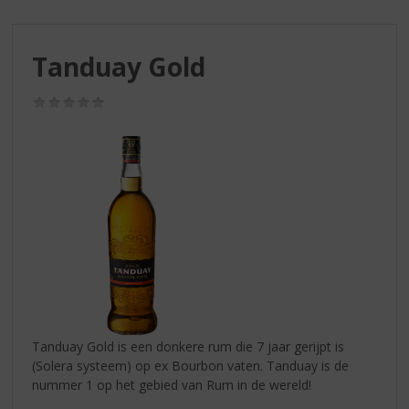
S
p
r
Tanduay Gold
i
n
g
(0,0
/
n
5)
a
a
r
d
e
n
a
v
i
g
a
Tanduay Gold is een donkere rum die 7 jaar gerijpt is
t
(Solera systeem) op ex Bourbon vaten. Tanduay is de
i
nummer 1 op het gebied van Rum in de wereld!
e