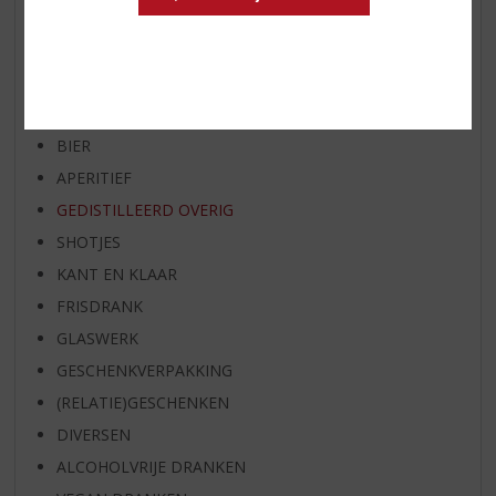
SPIRIT VAN DE MAAND
EXCLUSIEF TOPSLIJTER
WIJN
WHISKY
BIER
APERITIEF
GEDISTILLEERD OVERIG
SHOTJES
KANT EN KLAAR
FRISDRANK
GLASWERK
GESCHENKVERPAKKING
(RELATIE)GESCHENKEN
DIVERSEN
ALCOHOLVRIJE DRANKEN