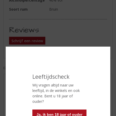
Alcoholpercentage
40% vol
Soort rum
Bruin
Reviews
Schrijf een review
Er zijn nog geen reviews geplaatst voor dit product
EXCL. BTW
INCL. BTW
Leeftijdscheck
AANBIEDINGEN
Wij vragen altijd naar uw
WIJN VAN DE MAAND
leeftijd, in de winkels en ook
online. Bent u 18 jaar of
WHISKY VAN DE MAAND
ouder?
RUM VAN DE MAAND
BIER VAN DE MAAND
Ja, ik ben 18 jaar of ouder